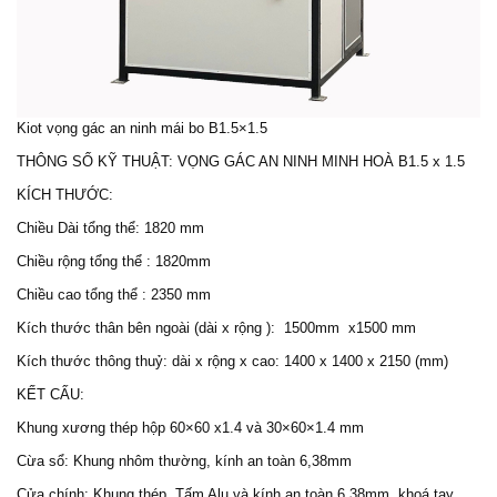
Kiot vọng gác an ninh mái bo B1.5×1.5
THÔNG SỐ KỸ THUẬT: VỌNG GÁC AN NINH MINH HOÀ B1.5 x 1.5
KÍCH THƯỚC:
Chiều Dài tổng thể: 1820 mm
Chiều rộng tổng thể : 1820mm
Chiều cao tổng thể : 2350 mm
Kích thước thân bên ngoài (dài x rộng ): 1500mm x1500 mm
Kích thước thông thuỷ: dài x rộng x cao: 1400 x 1400 x 2150 (mm)
KẾT CẤU:
Khung xương thép hộp 60×60 x1.4 và 30×60×1.4 mm
Cừa sổ: Khung nhôm thường, kính an toàn 6,38mm
Cửa chính: Khung thép, Tấm Alu và kính an toàn 6,38mm, khoá tay