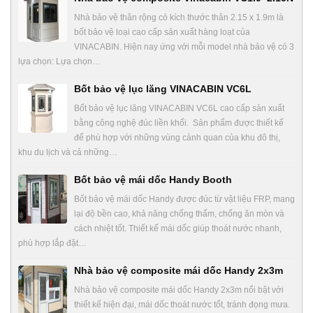
Nhà bảo vệ thân rộng có kích thước thân 2.15 x 1.9m là
bốt bảo vệ loại cao cấp sản xuất hàng loạt của
VINACABIN. Hiện nay ứng với mỗi model nhà bảo vệ có 3
lựa chọn: Lựa chọn…
Bốt bảo vệ lục lăng VINACABIN VC6L
Bốt bảo vệ lục lăng VINACABIN VC6L cao cấp sản xuất
bằng công nghệ đúc liền khối. Sản phẩm được thiết kế
để phù hợp với những vùng cảnh quan của khu đô thị,
khu du lịch và cả những…
Bốt bảo vệ mái dốc Handy Booth
Bốt bảo vệ mái dốc Handy được đúc từ vật liệu FRP, mang
lại độ bền cao, khả năng chống thấm, chống ăn mòn và
cách nhiệt tốt. Thiết kế mái dốc giúp thoát nước nhanh,
phù hợp lắp đặt…
Nhà bảo vệ composite mái dốc Handy 2x3m
Nhà bảo vệ composite mái dốc Handy 2x3m nổi bật với
thiết kế hiện đại, mái dốc thoát nước tốt, tránh đọng mưa.