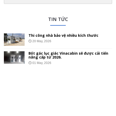
TIN TỨC
c
Nhà bảo vệ gắn bánh xe di chuyển
01 May, 2026
i tiến
Chốt Bảo Vệ Bằng Tôn Xốp – Thi Công
Giá Lắp Đặt Tại 34 Tỉnh Thành
26 Apr, 2026
LIÊN HỆ
CÔNG TY CỔ PHẦN CƠ KHÍ VÀ XÂY LẮP THÁI HƯNG
Trụ sở: Khu CN Yên Mỹ, H Yên Mỹ, tỉnh Hưng Yên
Tel:
84-24-32336012
Fax: 84-24-35162375