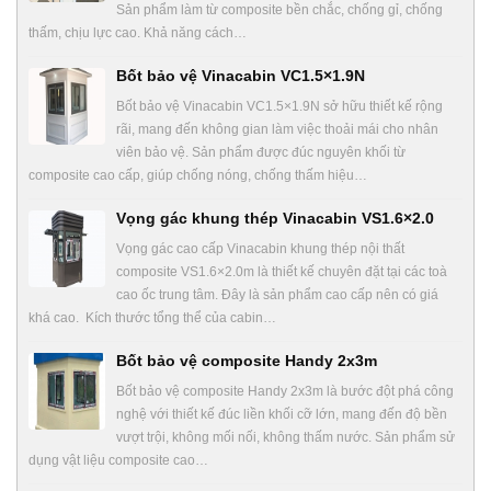
Sản phẩm làm từ composite bền chắc, chống gỉ, chống
thấm, chịu lực cao. Khả năng cách…
Bốt bảo vệ Vinacabin VC1.5×1.9N
Bốt bảo vệ Vinacabin VC1.5×1.9N sở hữu thiết kế rộng
rãi, mang đến không gian làm việc thoải mái cho nhân
viên bảo vệ. Sản phẩm được đúc nguyên khối từ
composite cao cấp, giúp chống nóng, chống thấm hiệu…
Vọng gác khung thép Vinacabin VS1.6×2.0
Vọng gác cao cấp Vinacabin khung thép nội thất
composite VS1.6×2.0m là thiết kế chuyên đặt tại các toà
cao ốc trung tâm. Đây là sản phẩm cao cấp nên có giá
khá cao. Kích thước tổng thể của cabin…
Bốt bảo vệ composite Handy 2x3m
Bốt bảo vệ composite Handy 2x3m là bước đột phá công
nghệ với thiết kế đúc liền khối cỡ lớn, mang đến độ bền
vượt trội, không mối nối, không thấm nước. Sản phẩm sử
dụng vật liệu composite cao…