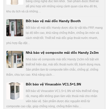
bằng công nghệ đúc liền khối. Sản phẩm được thiết kế
để phù hợp với những vùng cảnh quan của khu đô thị,
khu du lịch và cả những…
Bốt bảo vệ mái dốc Handy Booth
Bốt bảo vệ mái dốc Handy được đúc từ vật liệu FRP, mang
lại độ bền cao, khả năng chống thấm, chống ăn mòn và
cách nhiệt tốt. Thiết kế mái dốc giúp thoát nước nhanh,
phù hợp lắp đặt…
Nhà bảo vệ composite mái dốc Handy 2x3m
Nhà bảo vệ composite mái dốc Handy 2x3m nổi bật với
thiết kế hiện đại, mái dốc thoát nước tốt, tránh đọng mưa.
Sản phẩm làm từ composite bền chắc, chống gỉ, chống
thấm, chịu lực cao. Khả năng cách…
Bốt bảo vệ Vinacabin VC1.5×1.9N
Bốt bảo vệ Vinacabin VC1.5×1.9N sở hữu thiết kế rộng
rãi, mang đến không gian làm việc thoải mái cho nhân
viên bảo vệ. Sản phẩm được đúc nguyên khối từ
composite cao cấp, giúp chống nóng, chống thấm hiệu…