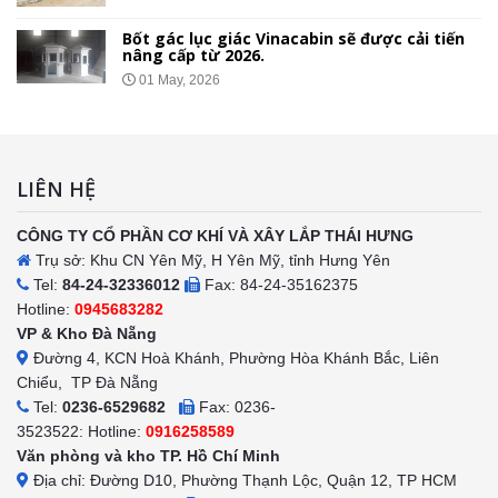
Bốt gác lục giác Vinacabin sẽ được cải tiến
nâng cấp từ 2026.
01 May, 2026
LIÊN HỆ
CÔNG TY CỔ PHẦN CƠ KHÍ VÀ XÂY LẮP THÁI HƯNG
Trụ sở: Khu CN Yên Mỹ, H Yên Mỹ, tỉnh Hưng Yên
Tel:
84-24-32336012
Fax: 84-24-35162375
Hotline:
0945683282
VP & Kho Đà Nẵng
Đường 4, KCN Hoà Khánh, Phường Hòa Khánh Bắc, Liên
Chiểu, TP Đà Nẵng
Tel:
0236-6529682
Fax: 0236-
3523522: Hotline:
0916258589
Văn phòng và kho TP. Hồ Chí Minh
Địa chỉ: Đường D10, Phường Thạnh Lộc, Quận 12, TP HCM