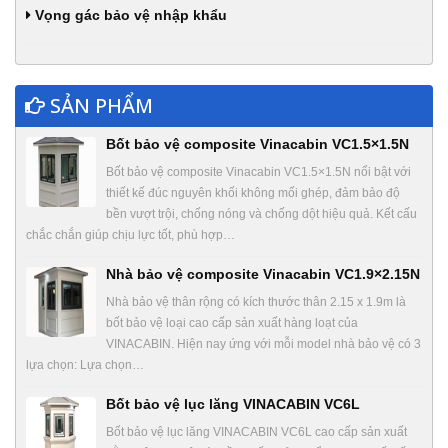
Vọng gác bảo vệ nhập khẩu
SẢN PHẨM
Bốt bảo vệ composite Vinacabin VC1.5×1.5N
Bốt bảo vệ composite Vinacabin VC1.5×1.5N nổi bật với
thiết kế đúc nguyên khối không mối ghép, đảm bảo độ
bền vượt trội, chống nóng và chống dột hiệu quả. Kết cấu
chắc chắn giúp chịu lực tốt, phù hợp…
Nhà bảo vệ composite Vinacabin VC1.9×2.15N
Nhà bảo vệ thân rộng có kích thước thân 2.15 x 1.9m là
bốt bảo vệ loại cao cấp sản xuất hàng loạt của
VINACABIN. Hiện nay ứng với mỗi model nhà bảo vệ có 3
lựa chọn: Lựa chọn…
Bốt bảo vệ lục lăng VINACABIN VC6L
Bốt bảo vệ lục lăng VINACABIN VC6L cao cấp sản xuất