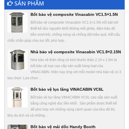
SẢN PHẨM
Bốt bảo vệ composite Vinacabin VC1.5×1.5N
Bốt bảo vệ composite Vinacabin VC1.5×1.5N nổi bật với
thiết kế đúc nguyên khối không mối ghép, đảm bảo độ
bền vượt trội, chống nóng và chống dột hiệu quả. Kết cấu
chắc chắn giúp chịu lực tốt, phù hợp…
Nhà bảo vệ composite Vinacabin VC1.9×2.15N
Nhà bảo vệ thân rộng có kích thước thân 2.15 x 1.9m là
bốt bảo vệ loại cao cấp sản xuất hàng loạt của
VINACABIN. Hiện nay ứng với mỗi model nhà bảo vệ có 3
lựa chọn: Lựa chọn…
Bốt bảo vệ lục lăng VINACABIN VC6L
Bốt bảo vệ lục lăng VINACABIN VC6L cao cấp sản xuất
bằng công nghệ đúc liền khối. Sản phẩm được thiết kế
để phù hợp với những vùng cảnh quan của khu đô thị,
khu du lịch và cả những…
Bốt bảo vệ mái dốc Handy Booth