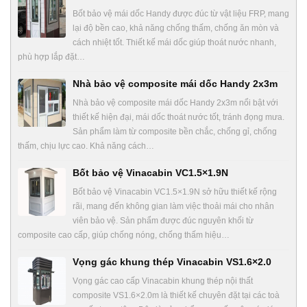
Bốt bảo vệ mái dốc Handy được đúc từ vật liệu FRP, mang
lại độ bền cao, khả năng chống thấm, chống ăn mòn và
cách nhiệt tốt. Thiết kế mái dốc giúp thoát nước nhanh,
phù hợp lắp đặt…
Nhà bảo vệ composite mái dốc Handy 2x3m
Nhà bảo vệ composite mái dốc Handy 2x3m nổi bật với
thiết kế hiện đại, mái dốc thoát nước tốt, tránh đọng mưa.
Sản phẩm làm từ composite bền chắc, chống gỉ, chống
thấm, chịu lực cao. Khả năng cách…
Bốt bảo vệ Vinacabin VC1.5×1.9N
Bốt bảo vệ Vinacabin VC1.5×1.9N sở hữu thiết kế rộng
rãi, mang đến không gian làm việc thoải mái cho nhân
viên bảo vệ. Sản phẩm được đúc nguyên khối từ
composite cao cấp, giúp chống nóng, chống thấm hiệu…
Vọng gác khung thép Vinacabin VS1.6×2.0
Vọng gác cao cấp Vinacabin khung thép nội thất
composite VS1.6×2.0m là thiết kế chuyên đặt tại các toà