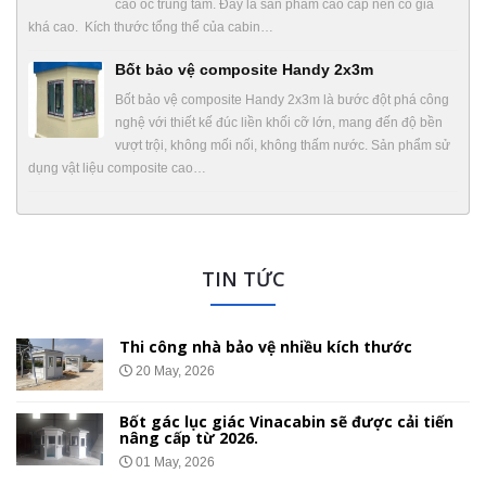
cao ốc trung tâm. Đây là sản phẩm cao cấp nên có giá
khá cao. Kích thước tổng thể của cabin…
Bốt bảo vệ composite Handy 2x3m
Bốt bảo vệ composite Handy 2x3m là bước đột phá công
nghệ với thiết kế đúc liền khối cỡ lớn, mang đến độ bền
vượt trội, không mối nối, không thấm nước. Sản phẩm sử
dụng vật liệu composite cao…
TIN TỨC
h thước
Nhà bảo vệ gắn bánh xe di chuy
01 May, 2026
được cải tiến
Chốt Bảo Vệ Bằng Tôn Xốp – Thi
Giá Lắp Đặt Tại 34 Tỉnh Thành
26 Apr, 2026