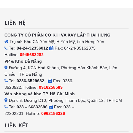
LIÊN HỆ
CÔNG TY CỔ PHẦN CƠ KHÍ VÀ XÂY LẮP THÁI HƯNG
Trụ sở: Khu CN Yên Mỹ, H Yên Mỹ, tỉnh Hưng Yên
Tel:
84-24-32336012
Fax: 84-24-35162375
Hotline:
0945683282
VP & Kho Đà Nẵng
Đường 4, KCN Hoà Khánh, Phường Hòa Khánh Bắc, Liên
Chiểu, TP Đà Nẵng
Tel:
0236-6529682
Fax: 0236-
3523522: Hotline:
0916258589
Văn phòng và kho TP. Hồ Chí Minh
Địa chỉ: Đường D10, Phường Thạnh Lộc, Quận 12, TP HCM
Tel:
028 – 66832696
Fax: 028 –
22202201: Hotline:
0962186326
LIÊN KẾT