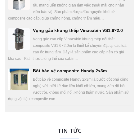
rãi, mang đến không gian làm việc thoải mái cho nhân
viên bảo vệ. Sản phẩm được đúc nguyên khối từ
composite cao cấp, giúp chống nóng, chống thấm hiệu…
Vọng gác khung thép Vinacabin VS1.6×2.0
Vọng gác cao cấp Vinacabin khung thép nội thất
composite VS1.6×2.0m là thiết kế chuyên đặt tại các toà
cao ốc trung tâm. Đây là sản phẩm cao cấp nên có giá
khá cao. Kích thước tổng thể của cabin…
Bốt bảo vệ composite Handy 2x3m
Bốt bảo vệ composite Handy 2x3m là bước đột phá công
nghệ với thiết kế đúc liền khối cỡ lớn, mang đến độ bền
vượt trội, không mối nối, không thấm nước. Sản phẩm sử
dụng vật liệu composite cao…
TIN TỨC