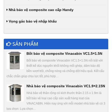
Nhà bảo vệ composite cao cấp Handy
Vọng gác bảo vệ nhập khẩu
SẢN PHẨM
Bốt bảo vệ composite Vinacabin VC1.5×1.5N
Bốt bảo vệ composite Vinacabin VC1.5×1.5N nổi bật với
thiết kế đúc nguyên khối không mối ghép, đảm bảo độ
bền vượt trội, chống nóng và chống dột hiệu quả. Kết cấu
chắc chắn giúp chịu lực tốt, phù hợp…
Nhà bảo vệ composite Vinacabin VC1.9×2.15N
Nhà bảo vệ thân rộng có kích thước thân 2.15 x 1.9m là
bốt bảo vệ loại cao cấp sản xuất hàng loạt của
VINACABIN. Hiện nay ứng với mỗi model nhà bảo vệ có 3
lựa chọn: Lựa chọn…