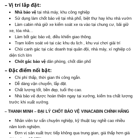
– Vị trí lắp đặt:
Nhà bảo vệ
tại nhà máy, khu công nghiệp
Sử dụng làm chốt bảo vệ tại nhà phố, biệt thự hay khu nhà vườn
Làm cabin nhà giữ xe kiểm soát xe ra vào tại chung cư, bãi giữ
xe, tòa nhà…
Làm bốt gác bảo vệ, điều khiển giao thông.
Trạm kiểm soát vé tại các khu du lịch , khu vui chơi giải trí
Chòi canh gác tại các doanh trại quân đội, nhà máy, xí nghiệp có
diện tích lớn
Chốt gác bảo vệ
dân phòng, chốt dân phố
– Đặc điểm nổi bật:
Chi phí thấp, thời gian thi công ngắn.
Dễ dàng vận chuyển, lắp đặt.
Chất lượng tốt, bền đẹp, tuổi thọ cao.
Nhà bảo vệ được hoàn thiện ngay tại xưởng, kiểm tra chất lượng
trước khi xuất xưởng.
– THANH MINH – ĐẠI LÝ
CHỐT BẢO VỆ
VINACABIN CHÍNH HÃNG
Nhân viên tư vấn chuyên nghiệp, kỹ thuật tay nghề cao nhiều
năm kinh nghiệm.
Đơn vị sản xuất trực tiếp không qua trung gian, giá thấp hơn giá