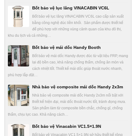
Bốt bảo vệ lục lăng VINACABIN VC6L
Bốt bảo vệ lục lăng VINACABIN VC6L cao cấp sản xuất
bằng công nghệ đúc liền khối. Sản phẩm được thiết kế
để phù hợp với những vùng cảnh quan của khu đô thị,
khu du lịch và cả những…
Bốt bảo vệ mái dốc Handy Booth
Bốt bảo vệ mái dốc Handy được đúc từ vật liệu FRP, mang
lại độ bền cao, khả năng chống thấm, chống ăn mòn và
cách nhiệt tốt. Thiết kế mái dốc giúp thoát nước nhanh,
phù hợp lắp đặt…
Nhà bảo vệ composite mái dốc Handy 2x3m
Nhà bảo vệ composite mái dốc Handy 2x3m nổi bật với
thiết kế hiện đại, mái dốc thoát nước tốt, tránh đọng mưa.
Sản phẩm làm từ composite bền chắc, chống gỉ, chống
thấm, chịu lực cao. Khả năng cách…
Bốt bảo vệ Vinacabin VC1.5×1.9N
Bốt bảo vệ Vinacabin VC1.5×1.9N sở hữu thiết kế rộng