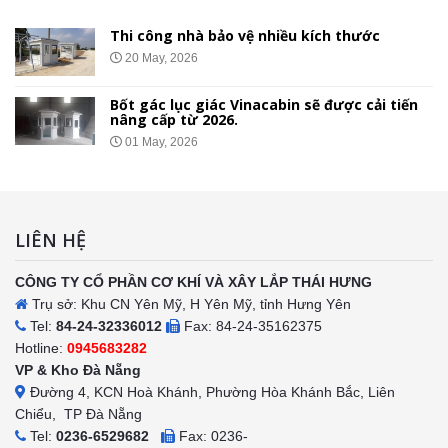
Thi công nhà bảo vệ nhiều kích thước
20 May, 2026
Bốt gác lục giác Vinacabin sẽ được cải tiến
nâng cấp từ 2026.
01 May, 2026
LIÊN HỆ
CÔNG TY CỔ PHẦN CƠ KHÍ VÀ XÂY LẮP THÁI HƯNG
Trụ sở: Khu CN Yên Mỹ, H Yên Mỹ, tỉnh Hưng Yên
Tel:
84-24-32336012
Fax: 84-24-35162375
Hotline:
0945683282
VP & Kho Đà Nẵng
Đường 4, KCN Hoà Khánh, Phường Hòa Khánh Bắc, Liên
Chiểu, TP Đà Nẵng
Tel:
0236-6529682
Fax: 0236-