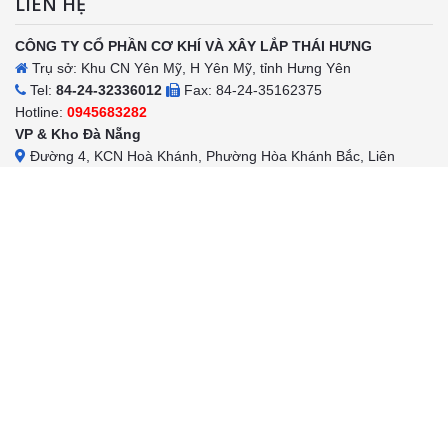
LIÊN HỆ
CÔNG TY CỔ PHẦN CƠ KHÍ VÀ XÂY LẮP THÁI HƯNG
Trụ sở: Khu CN Yên Mỹ, H Yên Mỹ, tỉnh Hưng Yên
Tel:
84-24-32336012
Fax: 84-24-35162375
Hotline:
0945683282
VP & Kho Đà Nẵng
Đường 4, KCN Hoà Khánh, Phường Hòa Khánh Bắc, Liên
Chiểu, TP Đà Nẵng
Tel:
0236-6529682
Fax: 0236-
3523522: Hotline:
0916258589
Văn phòng và kho TP. Hồ Chí Minh
Địa chỉ: Đường D10, Phường Thạnh Lộc, Quận 12, TP HCM
Tel:
028 – 66832696
Fax: 028 –
22202201: Hotline:
0962186326
LIÊN KẾT
Sản phẩm
Tin tức
Chốt bảo vệ giá rẻ