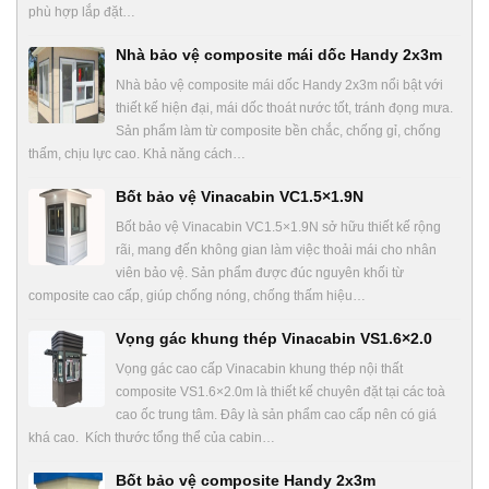
phù hợp lắp đặt…
Nhà bảo vệ composite mái dốc Handy 2x3m
Nhà bảo vệ composite mái dốc Handy 2x3m nổi bật với
thiết kế hiện đại, mái dốc thoát nước tốt, tránh đọng mưa.
Sản phẩm làm từ composite bền chắc, chống gỉ, chống
thấm, chịu lực cao. Khả năng cách…
Bốt bảo vệ Vinacabin VC1.5×1.9N
Bốt bảo vệ Vinacabin VC1.5×1.9N sở hữu thiết kế rộng
rãi, mang đến không gian làm việc thoải mái cho nhân
viên bảo vệ. Sản phẩm được đúc nguyên khối từ
composite cao cấp, giúp chống nóng, chống thấm hiệu…
Vọng gác khung thép Vinacabin VS1.6×2.0
Vọng gác cao cấp Vinacabin khung thép nội thất
composite VS1.6×2.0m là thiết kế chuyên đặt tại các toà
cao ốc trung tâm. Đây là sản phẩm cao cấp nên có giá
khá cao. Kích thước tổng thể của cabin…
Bốt bảo vệ composite Handy 2x3m