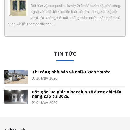
Bốt bảo vệ composite Handy 2x3m là bước đột phá công
nghệ với thiết kế đúc liền khối cỡ lớn, mang đến độ bền
vượt trội, không mối nối, không thấm nước. Sản phẩm sử
dụng vật liệu composite cao…
TIN TỨC
Thi công nhà bảo vệ nhiều kích thước
20 May, 2026
Bốt gác lục giác Vinacabin sẽ được cải tiến
nâng cấp từ 2026.
01 May, 2026