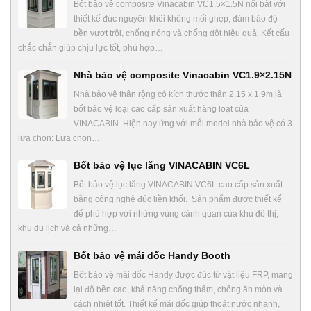
Bốt bảo vệ composite Vinacabin VC1.5×1.5N nổi bật với
thiết kế đúc nguyên khối không mối ghép, đảm bảo độ
bền vượt trội, chống nóng và chống dột hiệu quả. Kết cấu
chắc chắn giúp chịu lực tốt, phù hợp…
Nhà bảo vệ composite Vinacabin VC1.9×2.15N
Nhà bảo vệ thân rộng có kích thước thân 2.15 x 1.9m là
bốt bảo vệ loại cao cấp sản xuất hàng loạt của
VINACABIN. Hiện nay ứng với mỗi model nhà bảo vệ có 3
lựa chọn: Lựa chọn…
Bốt bảo vệ lục lăng VINACABIN VC6L
Bốt bảo vệ lục lăng VINACABIN VC6L cao cấp sản xuất
bằng công nghệ đúc liền khối. Sản phẩm được thiết kế
để phù hợp với những vùng cảnh quan của khu đô thị,
khu du lịch và cả những…
Bốt bảo vệ mái dốc Handy Booth
Bốt bảo vệ mái dốc Handy được đúc từ vật liệu FRP, mang
lại độ bền cao, khả năng chống thấm, chống ăn mòn và
cách nhiệt tốt. Thiết kế mái dốc giúp thoát nước nhanh,