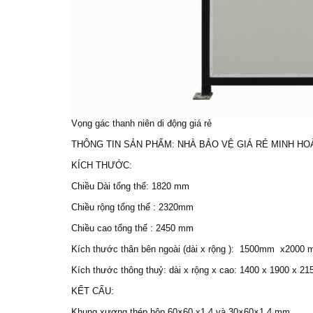
Vọng gác thanh niên di động giá rẻ
THÔNG TIN SẢN PHẨM:
NHÀ BẢO VỆ GIÁ RẺ
MINH HOÀ 
KÍCH THƯỚC:
Chiều Dài tổng thể: 1820 mm
Chiều rộng tổng thể : 2320mm
Chiều cao tổng thể : 2450 mm
Kích thước thân bên ngoài (dài x rộng ): 1500mm x2000
Kích thước thông thuỷ: dài x rộng x cao: 1400 x 1900 x 2
KẾT CẤU:
Khung xương thép hộp 60×60 x1.4 và 30×60×1.4 mm