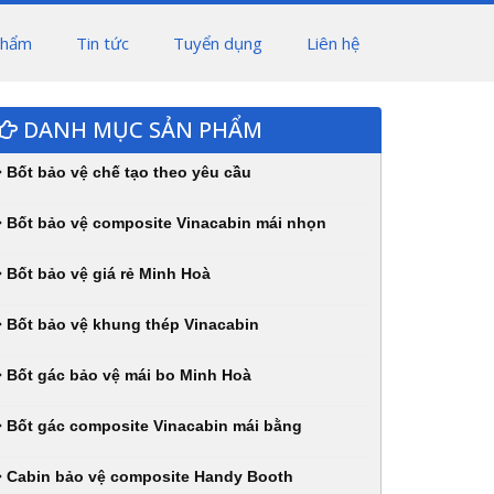
phẩm
Tin tức
Tuyển dụng
Liên hệ
DANH MỤC SẢN PHẨM
Bốt bảo vệ chế tạo theo yêu cầu
Bốt bảo vệ composite Vinacabin mái nhọn
Bốt bảo vệ giá rẻ Minh Hoà
Bốt bảo vệ khung thép Vinacabin
Bốt gác bảo vệ mái bo Minh Hoà
Bốt gác composite Vinacabin mái bằng
Cabin bảo vệ composite Handy Booth