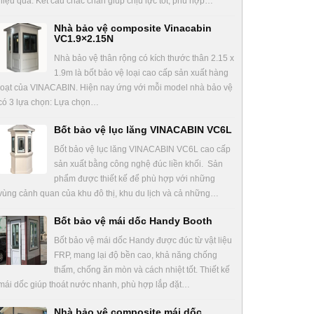
hiệu quả. Kết cấu chắc chắn giúp chịu lực tốt, phù hợp…
Nhà bảo vệ composite Vinacabin
VC1.9×2.15N
Nhà bảo vệ thân rộng có kích thước thân 2.15 x
1.9m là bốt bảo vệ loại cao cấp sản xuất hàng
loạt của VINACABIN. Hiện nay ứng với mỗi model nhà bảo vệ
có 3 lựa chọn: Lựa chọn…
Bốt bảo vệ lục lăng VINACABIN VC6L
Bốt bảo vệ lục lăng VINACABIN VC6L cao cấp
sản xuất bằng công nghệ đúc liền khối. Sản
phẩm được thiết kế để phù hợp với những
vùng cảnh quan của khu đô thị, khu du lịch và cả những…
Bốt bảo vệ mái dốc Handy Booth
Bốt bảo vệ mái dốc Handy được đúc từ vật liệu
FRP, mang lại độ bền cao, khả năng chống
thấm, chống ăn mòn và cách nhiệt tốt. Thiết kế
mái dốc giúp thoát nước nhanh, phù hợp lắp đặt…
Nhà bảo vệ composite mái dốc