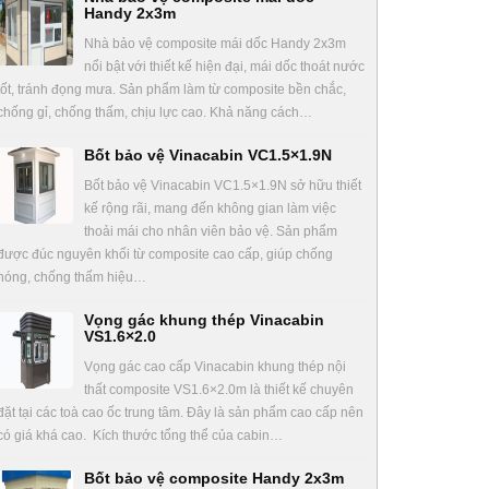
Handy 2x3m
Nhà bảo vệ composite mái dốc Handy 2x3m
nổi bật với thiết kế hiện đại, mái dốc thoát nước
tốt, tránh đọng mưa. Sản phẩm làm từ composite bền chắc,
chống gỉ, chống thấm, chịu lực cao. Khả năng cách…
Bốt bảo vệ Vinacabin VC1.5×1.9N
Bốt bảo vệ Vinacabin VC1.5×1.9N sở hữu thiết
kế rộng rãi, mang đến không gian làm việc
thoải mái cho nhân viên bảo vệ. Sản phẩm
được đúc nguyên khối từ composite cao cấp, giúp chống
nóng, chống thấm hiệu…
Vọng gác khung thép Vinacabin
VS1.6×2.0
Vọng gác cao cấp Vinacabin khung thép nội
thất composite VS1.6×2.0m là thiết kế chuyên
đặt tại các toà cao ốc trung tâm. Đây là sản phẩm cao cấp nên
có giá khá cao. Kích thước tổng thể của cabin…
Bốt bảo vệ composite Handy 2x3m