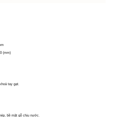
 mm
50 (mm)
hoá tay gạt.
thép, bề mặt gỗ chịu nước.