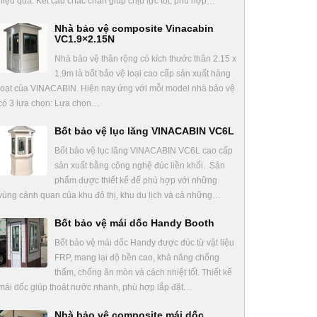
hiệu quả. Kết cấu chắc chắn giúp chịu lực tốt, phù hợp…
Nhà bảo vệ composite Vinacabin
VC1.9×2.15N
Nhà bảo vệ thân rộng có kích thước thân 2.15 x
1.9m là bốt bảo vệ loại cao cấp sản xuất hàng
loạt của VINACABIN. Hiện nay ứng với mỗi model nhà bảo vệ
có 3 lựa chọn: Lựa chọn…
Bốt bảo vệ lục lăng VINACABIN VC6L
Bốt bảo vệ lục lăng VINACABIN VC6L cao cấp
sản xuất bằng công nghệ đúc liền khối. Sản
phẩm được thiết kế để phù hợp với những
vùng cảnh quan của khu đô thị, khu du lịch và cả những…
Bốt bảo vệ mái dốc Handy Booth
Bốt bảo vệ mái dốc Handy được đúc từ vật liệu
FRP, mang lại độ bền cao, khả năng chống
thấm, chống ăn mòn và cách nhiệt tốt. Thiết kế
mái dốc giúp thoát nước nhanh, phù hợp lắp đặt…
Nhà bảo vệ composite mái dốc