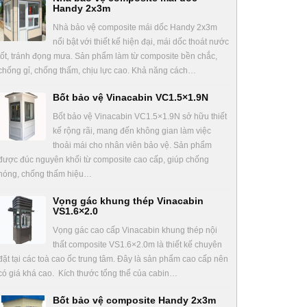
Handy 2x3m
Nhà bảo vệ composite mái dốc Handy 2x3m
nổi bật với thiết kế hiện đại, mái dốc thoát nước
tốt, tránh đọng mưa. Sản phẩm làm từ composite bền chắc,
chống gỉ, chống thấm, chịu lực cao. Khả năng cách…
Bốt bảo vệ Vinacabin VC1.5×1.9N
Bốt bảo vệ Vinacabin VC1.5×1.9N sở hữu thiết
kế rộng rãi, mang đến không gian làm việc
thoải mái cho nhân viên bảo vệ. Sản phẩm
được đúc nguyên khối từ composite cao cấp, giúp chống
nóng, chống thấm hiệu…
Vọng gác khung thép Vinacabin
VS1.6×2.0
Vọng gác cao cấp Vinacabin khung thép nội
thất composite VS1.6×2.0m là thiết kế chuyên
đặt tại các toà cao ốc trung tâm. Đây là sản phẩm cao cấp nên
có giá khá cao. Kích thước tổng thể của cabin…
Bốt bảo vệ composite Handy 2x3m