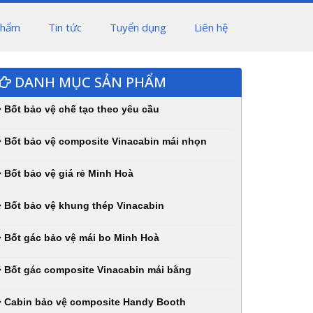
phẩm
Tin tức
Tuyển dụng
Liên hệ
DANH MỤC SẢN PHẨM
Bốt bảo vệ chế tạo theo yêu cầu
Bốt bảo vệ composite Vinacabin mái nhọn
Bốt bảo vệ giá rẻ Minh Hoà
Bốt bảo vệ khung thép Vinacabin
Bốt gác bảo vệ mái bo Minh Hoà
Bốt gác composite Vinacabin mái bằng
Cabin bảo vệ composite Handy Booth