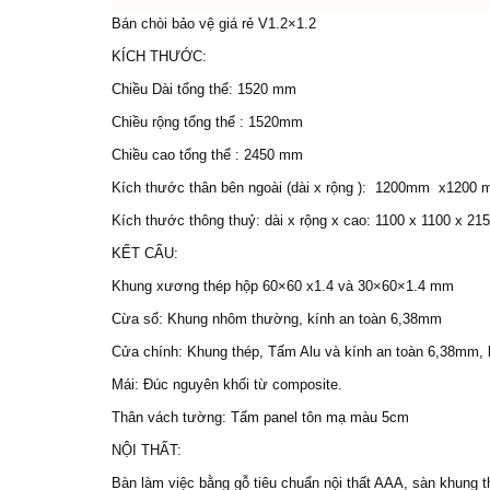
Bán chòi bảo vệ giá rẻ V1.2×1.2
KÍCH THƯỚC:
Chiều Dài tổng thể: 1520 mm
Chiều rộng tổng thể : 1520mm
Chiều cao tổng thể : 2450 mm
Kích thước thân bên ngoài (dài x rộng ): 1200mm x1200
Kích thước thông thuỷ: dài x rộng x cao: 1100 x 1100 x 21
KẾT CẤU:
Khung xương thép hộp 60×60 x1.4 và 30×60×1.4 mm
Cừa sổ: Khung nhôm thường, kính an toàn 6,38mm
Cửa chính: Khung thép, Tấm Alu và kính an toàn 6,38mm, k
Mái: Đúc nguyên khối từ composite.
Thân vách tường: Tấm panel tôn mạ màu 5cm
NỘI THẤT:
Bàn làm việc bằng gỗ tiêu chuẩn nội thất AAA, sàn khung 