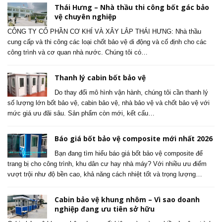
Thái Hưng – Nhà thầu thi công bốt gác bảo
vệ chuyên nghiệp
CÔNG TY CỔ PHẦN CƠ KHÍ VÀ XÂY LẮP THÁI HƯNG: Nhà thầu
cung cấp và thi công các loại chốt bảo vệ di động và cố định cho các
công trình và cơ quan nhà nước. Chúng tôi có…
Thanh lý cabin bốt bảo vệ
Do thay đổi mô hình vận hành, chúng tôi cần thanh lý
số lượng lớn bốt bảo vệ, cabin bảo vệ, nhà bảo vệ và chốt bảo vệ với
mức giá ưu đãi sâu. Sản phẩm còn mới, kết cấu…
Báo giá bốt bảo vệ composite mới nhất 2026
Bạn đang tìm hiểu báo giá bốt bảo vệ composite để
trang bị cho công trình, khu dân cư hay nhà máy? Với nhiều ưu điểm
vượt trội như độ bền cao, khả năng cách nhiệt tốt và trọng lượng…
Cabin bảo vệ khung nhôm – Vì sao doanh
nghiệp đang ưu tiên sở hữu