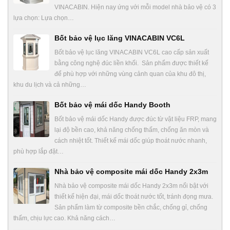
VINACABIN. Hiện nay ứng với mỗi model nhà bảo vệ có 3
lựa chọn: Lựa chọn…
Bốt bảo vệ lục lăng VINACABIN VC6L
Bốt bảo vệ lục lăng VINACABIN VC6L cao cấp sản xuất
bằng công nghệ đúc liền khối. Sản phẩm được thiết kế
để phù hợp với những vùng cảnh quan của khu đô thị,
khu du lịch và cả những…
Bốt bảo vệ mái dốc Handy Booth
Bốt bảo vệ mái dốc Handy được đúc từ vật liệu FRP, mang
lại độ bền cao, khả năng chống thấm, chống ăn mòn và
cách nhiệt tốt. Thiết kế mái dốc giúp thoát nước nhanh,
phù hợp lắp đặt…
Nhà bảo vệ composite mái dốc Handy 2x3m
Nhà bảo vệ composite mái dốc Handy 2x3m nổi bật với
thiết kế hiện đại, mái dốc thoát nước tốt, tránh đọng mưa.
Sản phẩm làm từ composite bền chắc, chống gỉ, chống
thấm, chịu lực cao. Khả năng cách…