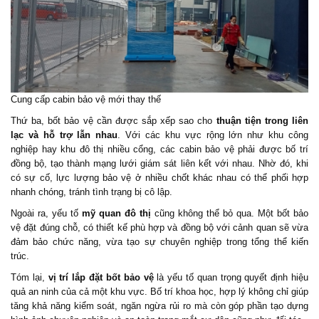
Cung cấp cabin bảo vệ mới thay thế
Thứ ba, bốt bảo vệ cần được sắp xếp sao cho
thuận tiện trong liên
lạc và hỗ trợ lẫn nhau
. Với các khu vực rộng lớn như khu công
nghiệp hay khu đô thị nhiều cổng, các cabin bảo vệ phải được bố trí
đồng bộ, tạo thành mạng lưới giám sát liên kết với nhau. Nhờ đó, khi
có sự cố, lực lượng bảo vệ ở nhiều chốt khác nhau có thể phối hợp
nhanh chóng, tránh tình trạng bị cô lập.
Ngoài ra, yếu tố
mỹ quan đô thị
cũng không thể bỏ qua. Một bốt bảo
vệ đặt đúng chỗ, có thiết kế phù hợp và đồng bộ với cảnh quan sẽ vừa
đảm bảo chức năng, vừa tạo sự chuyên nghiệp trong tổng thể kiến
trúc.
Tóm lại,
vị trí lắp đặt bốt bảo vệ
là yếu tố quan trọng quyết định hiệu
quả an ninh của cả một khu vực. Bố trí khoa học, hợp lý không chỉ giúp
tăng khả năng kiểm soát, ngăn ngừa rủi ro mà còn góp phần tạo dựng