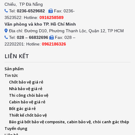
Chiểu, TP Đà Nẵng
Tel:
0236-6529682
Fax: 0236-
3523522: Hotline:
0916258589
Văn phòng và kho TP. Hồ Chí Minh
Địa chỉ: Đường D10, Phường Thạnh Lộc, Quận 12, TP HCM
Tel:
028 – 66832696
Fax: 028 –
22202201: Hotline:
0962186326
LIÊN KẾT
Sản phẩm
Tin tức
Chốt bảo vệ giá rẻ
Nhà bảo vệ giá rẻ
Thi công chòi bảo vệ
Cabin bảo vệ giá rẻ
Bốt gác giá rẻ
Thiết kế chốt bảo vệ
Báo giá bốt bảo vệ composite, cabin bảo vệ, chòi canh gác thép
Tuyển dụng
Liên hệ