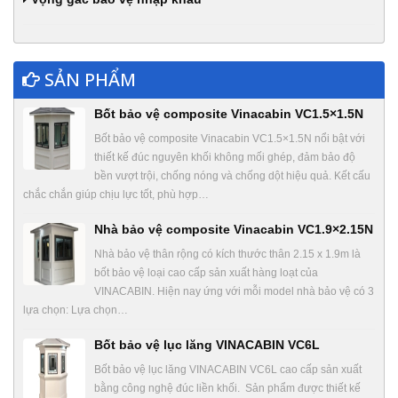
SẢN PHẨM
Bốt bảo vệ composite Vinacabin VC1.5×1.5N
Bốt bảo vệ composite Vinacabin VC1.5×1.5N nổi bật với
thiết kế đúc nguyên khối không mối ghép, đảm bảo độ
bền vượt trội, chống nóng và chống dột hiệu quả. Kết cấu
chắc chắn giúp chịu lực tốt, phù hợp…
Nhà bảo vệ composite Vinacabin VC1.9×2.15N
Nhà bảo vệ thân rộng có kích thước thân 2.15 x 1.9m là
bốt bảo vệ loại cao cấp sản xuất hàng loạt của
VINACABIN. Hiện nay ứng với mỗi model nhà bảo vệ có 3
lựa chọn: Lựa chọn…
Bốt bảo vệ lục lăng VINACABIN VC6L
Bốt bảo vệ lục lăng VINACABIN VC6L cao cấp sản xuất
bằng công nghệ đúc liền khối. Sản phẩm được thiết kế