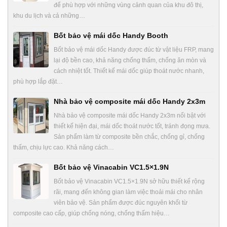
để phù hợp với những vùng cảnh quan của khu đô thị,
khu du lịch và cả những…
Bốt bảo vệ mái dốc Handy Booth
Bốt bảo vệ mái dốc Handy được đúc từ vật liệu FRP, mang
lại độ bền cao, khả năng chống thấm, chống ăn mòn và
cách nhiệt tốt. Thiết kế mái dốc giúp thoát nước nhanh,
phù hợp lắp đặt…
Nhà bảo vệ composite mái dốc Handy 2x3m
Nhà bảo vệ composite mái dốc Handy 2x3m nổi bật với
thiết kế hiện đại, mái dốc thoát nước tốt, tránh đọng mưa.
Sản phẩm làm từ composite bền chắc, chống gỉ, chống
thấm, chịu lực cao. Khả năng cách…
Bốt bảo vệ Vinacabin VC1.5×1.9N
Bốt bảo vệ Vinacabin VC1.5×1.9N sở hữu thiết kế rộng
rãi, mang đến không gian làm việc thoải mái cho nhân
viên bảo vệ. Sản phẩm được đúc nguyên khối từ
composite cao cấp, giúp chống nóng, chống thấm hiệu…