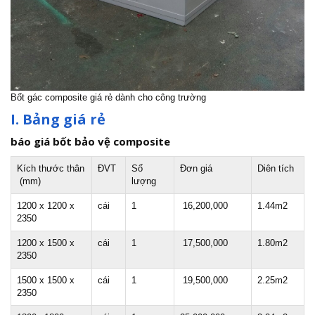
Bốt gác composite giá rẻ dành cho công trường
I. Bảng
giá rẻ
báo giá bốt bảo vệ composite
Kích thước thân
ĐVT
Số
Đơn giá
Diên tích
(mm)
lượng
1200 x 1200 x
cái
1
16,200,000
1.44m2
2350
1200 x 1500 x
cái
1
17,500,000
1.80m2
2350
1500 x 1500 x
cái
1
19,500,000
2.25m2
2350