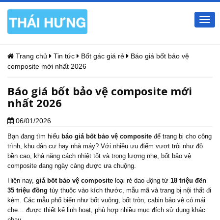
Togg
navi
Trang chủ
Tin tức
Bốt gác giá rẻ
Báo giá bốt bảo vệ
composite mới nhất 2026
Báo giá bốt bảo vệ composite mới
nhất 2026
06/01/2026
Bạn đang tìm hiểu
báo giá bốt bảo vệ composite
để trang bị cho công
trình, khu dân cư hay nhà máy? Với nhiều ưu điểm vượt trội như độ
bền cao, khả năng cách nhiệt tốt và trọng lượng nhẹ, bốt bảo vệ
composite đang ngày càng được ưa chuộng.
Hiện nay,
giá bốt bảo vệ composite
loại rẻ dao động từ
18 triệu đến
35 triệu đồng
tùy thuộc vào kích thước, mẫu mã và trang bị nội thất đi
kèm. Các mẫu phổ biến như bốt vuông, bốt tròn, cabin bảo vệ có mái
che… được thiết kế linh hoạt, phù hợp nhiều mục đích sử dụng khác
nhau.