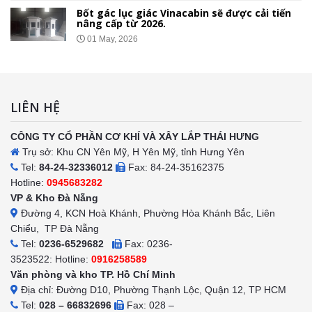
tiến
Chốt Bảo Vệ Bằng Tôn Xốp – Thi Công Bá
Giá Lắp Đặt Tại 34 Tỉnh Thành
26 Apr, 2026
LIÊN HỆ
CÔNG TY CỔ PHẦN CƠ KHÍ VÀ XÂY LẮP THÁI HƯNG
Trụ sở: Khu CN Yên Mỹ, H Yên Mỹ, tỉnh Hưng Yên
Tel:
84-24-32336012
Fax: 84-24-35162375
Hotline:
0945683282
VP & Kho Đà Nẵng
Đường 4, KCN Hoà Khánh, Phường Hòa Khánh Bắc, Liên
Chiểu, TP Đà Nẵng
Tel:
0236-6529682
Fax: 0236-
3523522: Hotline:
0916258589
Văn phòng và kho TP. Hồ Chí Minh
Địa chỉ: Đường D10, Phường Thạnh Lộc, Quận 12, TP HCM
Tel:
028 – 66832696
Fax: 028 –