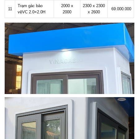
Trạm gác bảo
2000 x
2300 x 2300
11
69.000.000
vệVC 2.0×2.0H
2000
x 2600