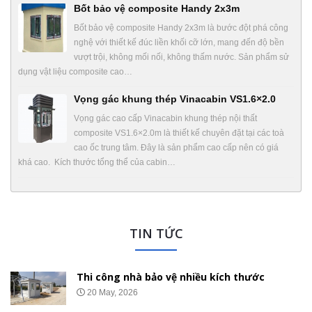
Bốt bảo vệ composite Handy 2x3m
Bốt bảo vệ composite Handy 2x3m là bước đột phá công
nghệ với thiết kế đúc liền khối cỡ lớn, mang đến độ bền
vượt trội, không mối nối, không thấm nước. Sản phẩm sử
dụng vật liệu composite cao…
Vọng gác khung thép Vinacabin VS1.6×2.0
Vọng gác cao cấp Vinacabin khung thép nội thất
composite VS1.6×2.0m là thiết kế chuyên đặt tại các toà
cao ốc trung tâm. Đây là sản phẩm cao cấp nên có giá
khá cao. Kích thước tổng thể của cabin…
TIN TỨC
Nhà bảo vệ gắn bánh xe di chuyển
01 May, 2026