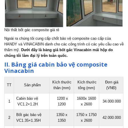
Nội thất bốt gác composite giá rẻ
Ngoài ra chúng tôi cung cấp chốt bảo vệ composite cao cấp của
HANDY và VINACABIN dành cho các công trình có các yêu cầu cao về
thẩm mỹ.
Dưới đây là bảng giá bốt gác Vinacabin mái hộp do
chúng tôi làm đại lý trên toàn quốc.
II. Bảng giá cabin bảo vệ composite
Vinacabin
Kích thước
Kích thước
Đơn giá
TT
Sản phẩm
thân (mm)
tổng (mm)
(VNĐ)
Cabin bảo vệ
1200 x
1600x 1600
1
34.000.000
VC1.2×1.2H
1200
x 2600
Bốt gác bảo vệ
1350 x
1750 x 1750
2
42.000.000
VC1.35×1.35H
1350
x 2600