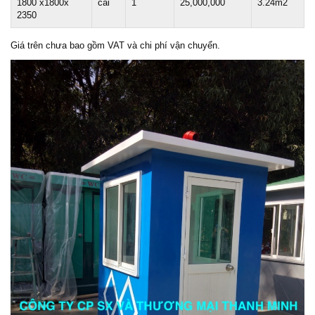
1800 x1800x
cái
1
25,000,000
3.24m2
2350
Giá trên chưa bao gồm VAT và chi phí vận chuyển.