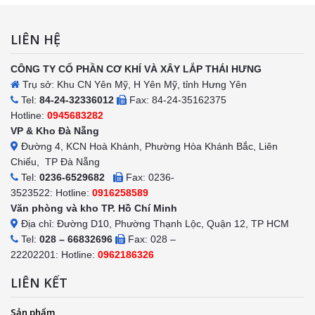
LIÊN HỆ
CÔNG TY CỔ PHẦN CƠ KHÍ VÀ XÂY LẮP THÁI HƯNG
Trụ sở: Khu CN Yên Mỹ, H Yên Mỹ, tỉnh Hưng Yên
Tel:
84-24-32336012
Fax: 84-24-35162375
Hotline:
0945683282
VP & Kho Đà Nẵng
Đường 4, KCN Hoà Khánh, Phường Hòa Khánh Bắc, Liên
Chiểu, TP Đà Nẵng
Tel:
0236-6529682
Fax: 0236-
3523522: Hotline:
0916258589
Văn phòng và kho TP. Hồ Chí Minh
Địa chỉ: Đường D10, Phường Thạnh Lộc, Quận 12, TP HCM
Tel:
028 – 66832696
Fax: 028 –
22202201: Hotline:
0962186326
LIÊN KẾT
Sản phẩm