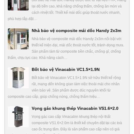
Bốt bảo vệ mái dốc Handy được đúc từ vật liệu FRP, mang
lại độ bền cao, khả năng chống thấm, chống ăn mòn và
cách nhiệt tốt. Thiết kế mái dốc giúp thoát nước nhanh,
phù hợp lắp đặt…
Nhà bảo vệ composite mái dốc Handy 2x3m
Nhà bảo vệ composite mái dốc Handy 2x3m nổi bật với
thiết kế hiện đại, mái dốc thoát nước tốt, tránh đọng mưa.
Sản phẩm làm từ composite bền chắc, chống gỉ, chống
thấm, chịu lực cao. Khả năng cách…
Bốt bảo vệ Vinacabin VC1.5×1.9N
Bốt bảo vệ Vinacabin VC1.5×1.9N sở hữu thiết kế rộng
rãi, mang đến không gian làm việc thoải mái cho nhân
viên bảo vệ. Sản phẩm được đúc nguyên khối từ
composite cao cấp, giúp chống nóng, chống thấm hiệu…
Vọng gác khung thép Vinacabin VS1.6×2.0
Vọng gác cao cấp Vinacabin khung thép nội thất
composite VS1.6×2.0m là thiết kế chuyên đặt tại các toà
cao ốc trung tâm. Đây là sản phẩm cao cấp nên có giá