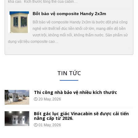
khá cao. Kích thước tổng thể của cabin…
Bốt bảo vệ composite Handy 2x3m
Bốt bảo vệ composite Handy 2x3m là bước đột phá công
nghệ với thiết kế đúc liền khối cỡ lớn, mang đến độ bền
vượt trội, không mối nối, không thấm nước. Sản phẩm sử
dụng vật liệu composite cao…
TIN TỨC
Thi công nhà bảo vệ nhiều kích thước
20 May, 2026
Bốt gác lục giác Vinacabin sẽ được cải tiến
nâng cấp từ 2026.
01 May, 2026