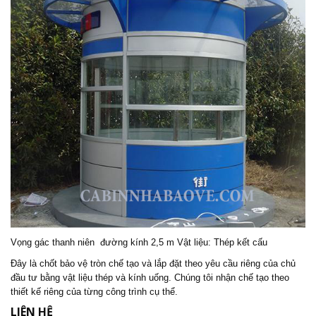
Vọng gác thanh niên
đường kính 2,5 m Vật liệu: Thép kết cấu
Đây là chốt bảo vệ tròn chế tạo và lắp đặt theo yêu cầu riêng của chủ
đầu tư bằng vật liệu thép và kính uống. Chúng tôi nhận chế tạo theo
thiết kế riêng của từng công trình cụ thể.
LIÊN HỆ