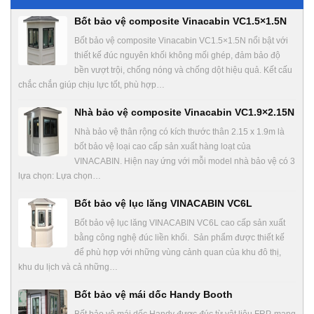
Bốt bảo vệ composite Vinacabin VC1.5×1.5N
Bốt bảo vệ composite Vinacabin VC1.5×1.5N nổi bật với
thiết kế đúc nguyên khối không mối ghép, đảm bảo độ
bền vượt trội, chống nóng và chống dột hiệu quả. Kết cấu
chắc chắn giúp chịu lực tốt, phù hợp…
Nhà bảo vệ composite Vinacabin VC1.9×2.15N
Nhà bảo vệ thân rộng có kích thước thân 2.15 x 1.9m là
bốt bảo vệ loại cao cấp sản xuất hàng loạt của
VINACABIN. Hiện nay ứng với mỗi model nhà bảo vệ có 3
lựa chọn: Lựa chọn…
Bốt bảo vệ lục lăng VINACABIN VC6L
Bốt bảo vệ lục lăng VINACABIN VC6L cao cấp sản xuất
bằng công nghệ đúc liền khối. Sản phẩm được thiết kế
để phù hợp với những vùng cảnh quan của khu đô thị,
khu du lịch và cả những…
Bốt bảo vệ mái dốc Handy Booth