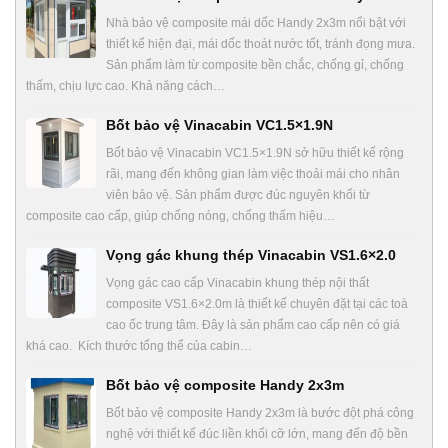
Nhà bảo vệ composite mái dốc Handy 2x3m nổi bật với
thiết kế hiện đại, mái dốc thoát nước tốt, tránh đọng mưa.
Sản phẩm làm từ composite bền chắc, chống gỉ, chống
thấm, chịu lực cao. Khả năng cách…
Bốt bảo vệ Vinacabin VC1.5×1.9N
Bốt bảo vệ Vinacabin VC1.5×1.9N sở hữu thiết kế rộng
rãi, mang đến không gian làm việc thoải mái cho nhân
viên bảo vệ. Sản phẩm được đúc nguyên khối từ
composite cao cấp, giúp chống nóng, chống thấm hiệu…
Vọng gác khung thép Vinacabin VS1.6×2.0
Vọng gác cao cấp Vinacabin khung thép nội thất
composite VS1.6×2.0m là thiết kế chuyên đặt tại các toà
cao ốc trung tâm. Đây là sản phẩm cao cấp nên có giá
khá cao. Kích thước tổng thể của cabin…
Bốt bảo vệ composite Handy 2x3m
Bốt bảo vệ composite Handy 2x3m là bước đột phá công
nghệ với thiết kế đúc liền khối cỡ lớn, mang đến độ bền