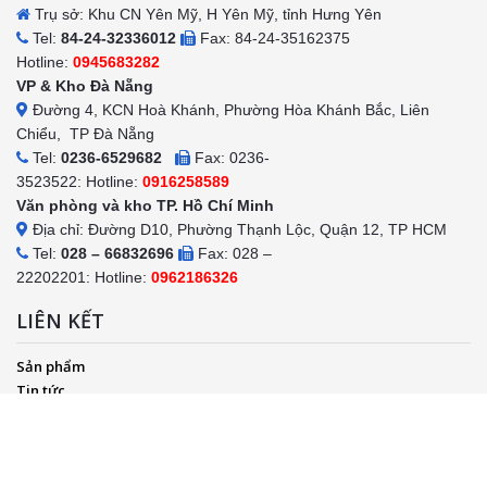
Trụ sở: Khu CN Yên Mỹ, H Yên Mỹ, tỉnh Hưng Yên
Tel:
84-24-32336012
Fax: 84-24-35162375
Hotline:
0945683282
VP & Kho Đà Nẵng
Đường 4, KCN Hoà Khánh, Phường Hòa Khánh Bắc, Liên
Chiểu, TP Đà Nẵng
Tel:
0236-6529682
Fax: 0236-
3523522: Hotline:
0916258589
Văn phòng và kho TP. Hồ Chí Minh
Địa chỉ: Đường D10, Phường Thạnh Lộc, Quận 12, TP HCM
Tel:
028 – 66832696
Fax: 028 –
22202201: Hotline:
0962186326
LIÊN KẾT
Sản phẩm
Tin tức
Chốt bảo vệ giá rẻ
Nhà bảo vệ giá rẻ
Thi công chòi bảo vệ
Cabin bảo vệ giá rẻ