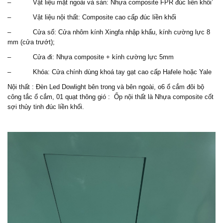
– Vật liệu mặt ngoài và sàn: Nhựa composite FPR đúc liền khối’
– Vật liệu nội thất: Composite cao cấp đúc liền khối
– Cửa sổ: Cửa nhôm kính Xingfa nhập khẩu, kính cường lực 8
mm (cửa trướt);
– Cửa đi: Nhựa composite + kính cường lực 5mm
– Khóa: Cửa chính dùng khoá tay gạt cao cấp Hafele hoặc Yale
Nội thất : Đèn Led Dowlight bên trong và bên ngoài, o6 ổ cắm đôi bộ
công tắc ổ cắm, 01 quạt thông gió : Ốp nội thất là Nhựa composite cốt
sợi thủy tinh đúc liền khối.