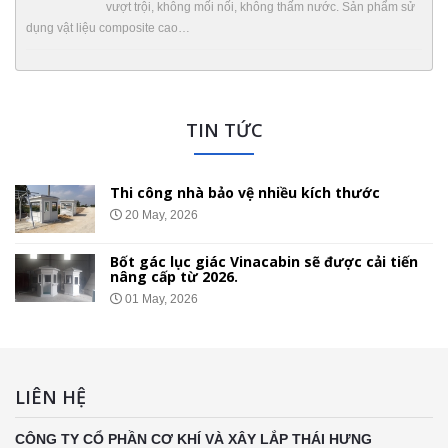
vượt trội, không mối nối, không thấm nước. Sản phẩm sử
dụng vật liệu composite cao…
TIN TỨC
ch thước
Nhà bảo vệ gắn bánh xe di chu
01 May, 2026
 được cải tiến
Chốt Bảo Vệ Bằng Tôn Xốp – T
Giá Lắp Đặt Tại 34 Tỉnh Thành
26 Apr, 2026
LIÊN HỆ
CÔNG TY CỔ PHẦN CƠ KHÍ VÀ XÂY LẮP THÁI HƯNG