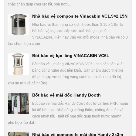
chắc chắn giúp chịu lực tốt, phù hợp…
Nhà bảo vệ composite Vinacabin VC1.9×2.15N
Nhà bảo vệ thân rộng có kích thước thân 2.15 x 1.9m là
bốt bảo vệ loại cao cấp sản xuất hàng loạt của
VINACABIN. Hiện nay ứng với mỗi model nhà bảo vệ có 3
lựa chọn: Lựa chọn…
Bốt bảo vệ lục lăng VINACABIN VC6L
Bốt bảo vệ lục lăng VINACABIN VC6L cao cấp sản xuất
bằng công nghệ đúc liền khối. Sản phẩm được thiết kế
để phù hợp với những vùng cảnh quan của khu đô thị,
khu du lịch và cả những…
Bốt bảo vệ mái dốc Handy Booth
Bốt bảo vệ mái dốc Handy được đúc từ vật liệu FRP, mang
lại độ bền cao, khả năng chống thấm, chống ăn mòn và
cách nhiệt tốt. Thiết kế mái dốc giúp thoát nước nhanh,
phù hợp lắp đặt…
Nhà bảo vệ composite mái dốc Handy 2x3m