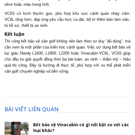
olive hoặc màu trung tính.
VC6S có kích thước gọn, phù hợp khu vực cảnh quan nhạy cảm.
VC6L rộng hơn, đáp ứng yêu cầu trực ca dài, bố trí thêm bàn làm việc,
tủ hồ sơ, thiết bị an ninh.
Kết luận
Thi công bốt bảo vệ sân golf không nên làm theo tư duy “đủ dùng”, mà
cần xem là một phần của kiến trúc cảnh quan. Việc sử dụng bốt bảo vệ
lục giác Handy L1600, L1800, L2200 hoặc Vinacabin VC6L, VC6S giúp
chủ đầu tư giải quyết đồng thời ba bài toán: an ninh – thẩm mỹ – hiệu
quả thi công. Đây là hướng đi thực tế, phù hợp với xu thế phát triển
sân golf chuyên nghiệp và bền vững.
BÀI VIẾT LIÊN QUAN
Bốt bảo vệ Vinacabin có gì nổi bật so với các
loại khác?