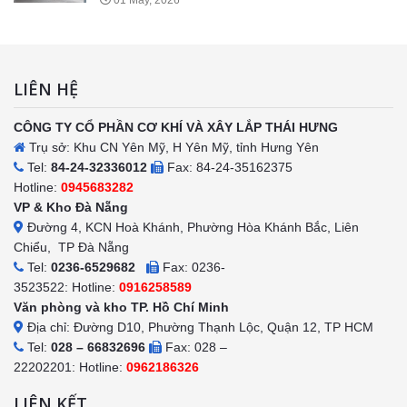
LIÊN HỆ
CÔNG TY CỔ PHẦN CƠ KHÍ VÀ XÂY LẮP THÁI HƯNG
Trụ sở: Khu CN Yên Mỹ, H Yên Mỹ, tỉnh Hưng Yên
Tel:
84-24-32336012
Fax: 84-24-35162375
Hotline:
0945683282
VP & Kho Đà Nẵng
Đường 4, KCN Hoà Khánh, Phường Hòa Khánh Bắc, Liên
Chiểu, TP Đà Nẵng
Tel:
0236-6529682
Fax: 0236-
3523522: Hotline:
0916258589
Văn phòng và kho TP. Hồ Chí Minh
Địa chỉ: Đường D10, Phường Thạnh Lộc, Quận 12, TP HCM
Tel:
028 – 66832696
Fax: 028 –
22202201: Hotline:
0962186326
LIÊN KẾT