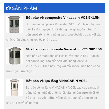
SẢN PHẨM
Bốt bảo vệ composite Vinacabin VC1.5×1.5N
Bốt bảo vệ composite Vinacabin VC1.5×1.5N nổi bật với
thiết kế đúc nguyên khối không mối ghép, đảm bảo độ
bền vượt trội, chống nóng và chống dột hiệu quả. Kết cấu
chắc chắn giúp chịu lực tốt, phù hợp…
Nhà bảo vệ composite Vinacabin VC1.9×2.15N
Nhà bảo vệ thân rộng có kích thước thân 2.15 x 1.9m là
bốt bảo vệ loại cao cấp sản xuất hàng loạt của
VINACABIN. Hiện nay ứng với mỗi model nhà bảo vệ có 3
lựa chọn: Lựa chọn…
Bốt bảo vệ lục lăng VINACABIN VC6L
Bốt bảo vệ lục lăng VINACABIN VC6L cao cấp sản xuất
bằng công nghệ đúc liền khối. Sản phẩm được thiết kế
để phù hợp với những vùng cảnh quan của khu đô thị,
khu du lịch và cả những…