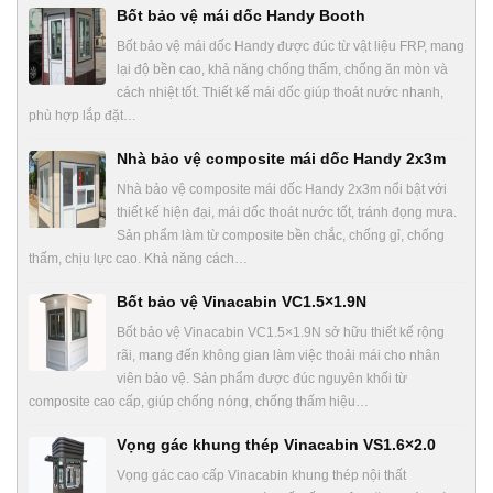
Bốt bảo vệ mái dốc Handy Booth
Bốt bảo vệ mái dốc Handy được đúc từ vật liệu FRP, mang
lại độ bền cao, khả năng chống thấm, chống ăn mòn và
cách nhiệt tốt. Thiết kế mái dốc giúp thoát nước nhanh,
phù hợp lắp đặt…
Nhà bảo vệ composite mái dốc Handy 2x3m
Nhà bảo vệ composite mái dốc Handy 2x3m nổi bật với
thiết kế hiện đại, mái dốc thoát nước tốt, tránh đọng mưa.
Sản phẩm làm từ composite bền chắc, chống gỉ, chống
thấm, chịu lực cao. Khả năng cách…
Bốt bảo vệ Vinacabin VC1.5×1.9N
Bốt bảo vệ Vinacabin VC1.5×1.9N sở hữu thiết kế rộng
rãi, mang đến không gian làm việc thoải mái cho nhân
viên bảo vệ. Sản phẩm được đúc nguyên khối từ
composite cao cấp, giúp chống nóng, chống thấm hiệu…
Vọng gác khung thép Vinacabin VS1.6×2.0
Vọng gác cao cấp Vinacabin khung thép nội thất