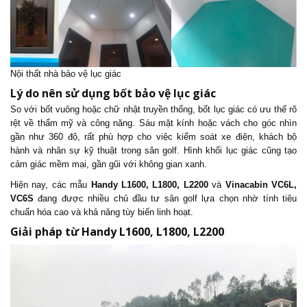
Nội thất nhà bảo vệ lục giác
Lý do nên sử dụng bốt bảo vệ lục giác
So với bốt vuông hoặc chữ nhật truyền thống, bốt lục giác có ưu thế rõ
rệt về thẩm mỹ và công năng. Sáu mặt kính hoặc vách cho góc nhìn
gần như 360 độ, rất phù hợp cho việc kiểm soát xe điện, khách bộ
hành và nhân sự kỹ thuật trong sân golf. Hình khối lục giác cũng tạo
cảm giác mềm mại, gần gũi với không gian xanh.
Hiện nay, các mẫu
Handy L1600, L1800, L2200
và
Vinacabin VC6L,
VC6S
đang được nhiều chủ đầu tư sân golf lựa chọn nhờ tính tiêu
chuẩn hóa cao và khả năng tùy biến linh hoạt.
Giải pháp từ Handy L1600, L1800, L2200