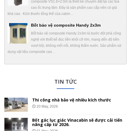
composite VS1.6×2.0m là thiết kế chuyên đặt tại các toà
cao ốc trung tâm. Đây là sản phẩm cao cấp nên có giá
khá cao. Kích thước tổng thể của cabin…
Bốt bảo vệ composite Handy 2x3m
Bốt bảo vệ composite Handy 2x3m là bước đột phá công
nghệ với thiết kế đúc liền khối cỡ lớn, mang đến độ bền
vượt trội, không mối nối, không thấm nước. Sản phẩm sử
dụng vật liệu composite cao…
TIN TỨC
Thi công nhà bảo vệ nhiều kích thước
20 May, 2026
Bốt gác lục giác Vinacabin sẽ được cải tiến
nâng cấp từ 2026.
01 May, 2026