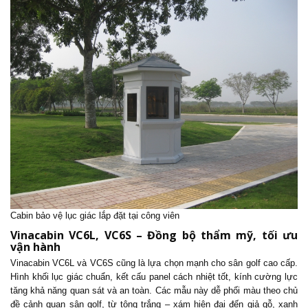
Cabin bảo vệ lục giác lắp đặt tại công viên
Vinacabin VC6L, VC6S – Đồng bộ thẩm mỹ, tối ưu
vận hành
Vinacabin VC6L và VC6S cũng là lựa chọn mạnh cho sân golf cao cấp.
Hình khối lục giác chuẩn, kết cấu panel cách nhiệt tốt, kính cường lực
tăng khả năng quan sát và an toàn. Các mẫu này dễ phối màu theo chủ
đề cảnh quan sân golf, từ tông trắng – xám hiện đại đến giả gỗ, xanh