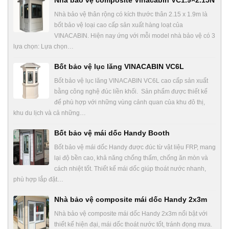
Nhà bảo vệ thân rộng có kích thước thân 2.15 x 1.9m là
bốt bảo vệ loại cao cấp sản xuất hàng loạt của
VINACABIN. Hiện nay ứng với mỗi model nhà bảo vệ có 3
lựa chọn: Lựa chọn…
Bốt bảo vệ lục lăng VINACABIN VC6L
Bốt bảo vệ lục lăng VINACABIN VC6L cao cấp sản xuất
bằng công nghệ đúc liền khối. Sản phẩm được thiết kế
để phù hợp với những vùng cảnh quan của khu đô thị,
khu du lịch và cả những…
Bốt bảo vệ mái dốc Handy Booth
Bốt bảo vệ mái dốc Handy được đúc từ vật liệu FRP, mang
lại độ bền cao, khả năng chống thấm, chống ăn mòn và
cách nhiệt tốt. Thiết kế mái dốc giúp thoát nước nhanh,
phù hợp lắp đặt…
Nhà bảo vệ composite mái dốc Handy 2x3m
Nhà bảo vệ composite mái dốc Handy 2x3m nổi bật với
thiết kế hiện đại, mái dốc thoát nước tốt, tránh đọng mưa.