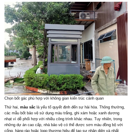
Chọn bốt gác
phù hợp với không gian kiến trúc cảnh quan
Thứ hai,
màu sắc
là yếu tố quyết định đến sự hài hòa. Thông thường,
các mẫu bốt bảo vệ sử dụng màu trắng, ghi xám hoặc xanh dương
nhạt vì dễ phối hợp với nhiều công trình khác nhau. Tuy nhiên, trong
những dự án cao cấp, nhà bảo vệ có thể được sơn màu đồng bộ với
cổng, hàng rào hoặc logo thương hiệu để tạo sự nhận diện và nhất