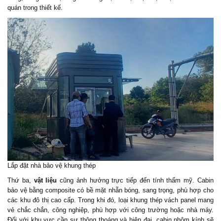
quán trong thiết kế.
Lắp đặt nhà bảo vệ khung thép
Thứ ba,
vật liệu
cũng ảnh hưởng trực tiếp đến tính thẩm mỹ. Cabin
bảo vệ bằng composite có bề mặt nhẵn bóng, sang trọng, phù hợp cho
các khu đô thị cao cấp. Trong khi đó, loại khung thép vách panel mang
vẻ chắc chắn, công nghiệp, phù hợp với công trường hoặc nhà máy.
Đối với khu vực cần sự thông thoáng và hiện đại, cabin nhôm kính sẽ