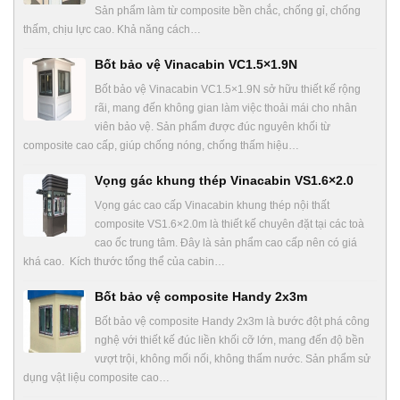
Sản phẩm làm từ composite bền chắc, chống gỉ, chống
thấm, chịu lực cao. Khả năng cách…
Bốt bảo vệ Vinacabin VC1.5×1.9N
Bốt bảo vệ Vinacabin VC1.5×1.9N sở hữu thiết kế rộng
rãi, mang đến không gian làm việc thoải mái cho nhân
viên bảo vệ. Sản phẩm được đúc nguyên khối từ
composite cao cấp, giúp chống nóng, chống thấm hiệu…
Vọng gác khung thép Vinacabin VS1.6×2.0
Vọng gác cao cấp Vinacabin khung thép nội thất
composite VS1.6×2.0m là thiết kế chuyên đặt tại các toà
cao ốc trung tâm. Đây là sản phẩm cao cấp nên có giá
khá cao. Kích thước tổng thể của cabin…
Bốt bảo vệ composite Handy 2x3m
Bốt bảo vệ composite Handy 2x3m là bước đột phá công
nghệ với thiết kế đúc liền khối cỡ lớn, mang đến độ bền
vượt trội, không mối nối, không thấm nước. Sản phẩm sử
dụng vật liệu composite cao…