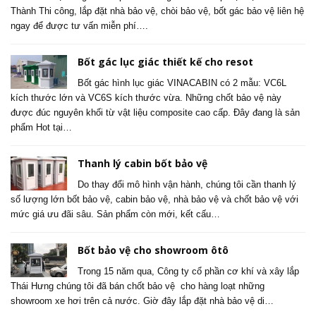
Thành Thi công, lắp đặt nhà bảo vệ, chòi bảo vệ, bốt gác bảo vệ liên hệ
ngay để được tư vấn miễn phí….
Bốt gác lục giác thiết kế cho resot
Bốt gác hình lục giác VINACABIN có 2 mẫu: VC6L
kích thước lớn và VC6S kích thước vừa. Những chốt bảo vệ này
được đúc nguyên khối từ vật liệu composite cao cấp. Đây đang là sản
phẩm Hot tại…
Thanh lý cabin bốt bảo vệ
Do thay đổi mô hình vận hành, chúng tôi cần thanh lý
số lượng lớn bốt bảo vệ, cabin bảo vệ, nhà bảo vệ và chốt bảo vệ với
mức giá ưu đãi sâu. Sản phẩm còn mới, kết cấu…
Bốt bảo vệ cho showroom ôtô
Trong 15 năm qua, Công ty cổ phần cơ khí và xây lắp
Thái Hưng chúng tôi đã bán chốt bảo vệ cho hàng loạt những
showroom xe hơi trên cả nước. Giờ đây lắp đặt nhà bảo vệ di…