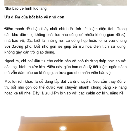
Nhà bảo vệ hình lục lăng
Ưu điểm của bốt bảo vệ nhỏ gọn
Điểm mạnh dễ nhận thấy nhất chính là tính tiết kiệm diện tích. Trong
các khu dân cư, không phải lúc nào cũng có nhiều không gian để đặt
nhà bảo vệ, đặc biệt là những nơi có cổng hẹp hoặc lối ra vào chung
với đường phố. Bốt nhỏ gọn sẽ giúp tối ưu hóa diện tích sử dụng,
không gây cản trở giao thông.
Ngoài ra, chi phí đầu tư cho cabin bảo vệ nhỏ thường thấp hơn so với
các loại kích thước lớn. Điều này giúp ban quản lý tiết kiệm ngân sách
mà vẫn đảm bảo có không gian trực gác cho nhân viên bảo vệ.
Một lợi ích khác là dễ dàng lắp đặt và di chuyển. Nếu cần thay đổi vị
trí, bốt nhỏ gọn có thể được vận chuyển nhanh chóng bằng xe nâng
hoặc xe tải nhẹ. Đây là ưu điểm lớn so với các cabin cỡ lớn, nặng nề.