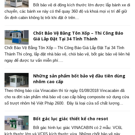
Bốt bảo vệ di động kích thước lớn được lắp bánh xe di
chuyển, các bánh xe này có thể quay 360 độ và khoá mọi vị trí để giữ
ổn định cabin không bị trôi khi đặt ở trên…
Chốt Bảo Vệ Bằng Tôn Xốp – Thi Công Báo
Giá Lắp Đặt Tại 34 Tỉnh Thành
Chốt Bảo Vệ Bằng Tôn Xốp – Thi Công Báo Giá Lắp Đặt Tại 34 Tỉnh
Thành Thi công, lắp đặt nhà bảo vệ, chòi bảo vệ, bốt gác bảo vệ liên hệ
ngay để được tư vấn miễn phí….
Những sản phẩm bốt bảo vệ đầu tiên dùng
nhôm cao cấp
Theo thông báo của Vinacabin thì từ ngày 01/08/2018 Vincacabin đã
cho ra đời sản phẩm nhà bảo vệ cao cấp bằng composite sử dụng cửa
sổ trượt nhôm hệ Việt Pháp 2600. Đây là loại cửa sổ chất lượng…
Bốt gác lục giác thiết kế cho resot
Bốt gác hình lục giác VINACABIN có 2 mẫu: VC6L
kích thước lớn và VC6S kích thước vừa. Những chốt bảo vệ này