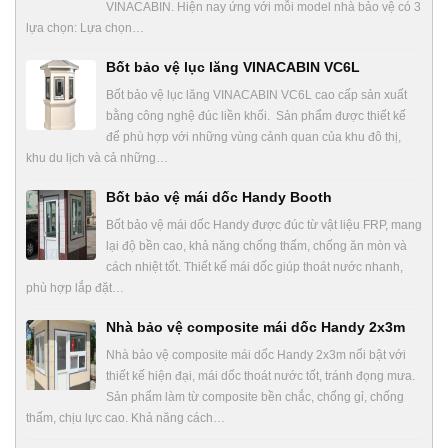
VINACABIN. Hiện nay ứng với mỗi model nhà bảo vệ có 3
lựa chọn: Lựa chọn…
Bốt bảo vệ lục lăng VINACABIN VC6L
Bốt bảo vệ lục lăng VINACABIN VC6L cao cấp sản xuất
bằng công nghệ đúc liền khối. Sản phẩm được thiết kế
để phù hợp với những vùng cảnh quan của khu đô thị,
khu du lịch và cả những…
Bốt bảo vệ mái dốc Handy Booth
Bốt bảo vệ mái dốc Handy được đúc từ vật liệu FRP, mang
lại độ bền cao, khả năng chống thấm, chống ăn mòn và
cách nhiệt tốt. Thiết kế mái dốc giúp thoát nước nhanh,
phù hợp lắp đặt…
Nhà bảo vệ composite mái dốc Handy 2x3m
Nhà bảo vệ composite mái dốc Handy 2x3m nổi bật với
thiết kế hiện đại, mái dốc thoát nước tốt, tránh đọng mưa.
Sản phẩm làm từ composite bền chắc, chống gỉ, chống
thấm, chịu lực cao. Khả năng cách…