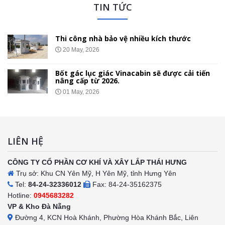
TIN TỨC
Nhà bảo vệ gắn bánh xe di chuyển
01 May, 2026
n
Chốt Bảo Vệ Bằng Tôn Xốp – Thi Công Báo
Giá Lắp Đặt Tại 34 Tỉnh Thành
26 Apr, 2026
LIÊN HỆ
CÔNG TY CỔ PHẦN CƠ KHÍ VÀ XÂY LẮP THÁI HƯNG
Trụ sở: Khu CN Yên Mỹ, H Yên Mỹ, tỉnh Hưng Yên
Tel:
84-24-32336012
Fax: 84-24-35162375
Hotline:
0945683282
VP & Kho Đà Nẵng
Đường 4, KCN Hoà Khánh, Phường Hòa Khánh Bắc, Liên