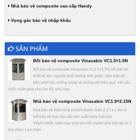
Nhà bảo vệ composite cao cấp Handy
Vọng gác bảo vệ nhập khẩu
SẢN PHẨM
Bốt bảo vệ composite Vinacabin VC1.5×1.5N
Bốt bảo vệ composite Vinacabin VC1.5×1.5N nổi bật với
thiết kế đúc nguyên khối không mối ghép, đảm bảo độ
bền vượt trội, chống nóng và chống dột hiệu quả. Kết cấu
chắc chắn giúp chịu lực tốt, phù hợp…
Nhà bảo vệ composite Vinacabin VC1.9×2.15N
Nhà bảo vệ thân rộng có kích thước thân 2.15 x 1.9m là
bốt bảo vệ loại cao cấp sản xuất hàng loạt của
VINACABIN. Hiện nay ứng với mỗi model nhà bảo vệ có 3
lựa chọn: Lựa chọn…