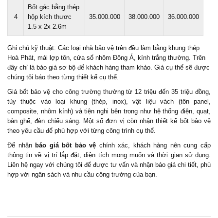
Bốt gác bằng thép
4
hộp kích thươc
35.000.000
38.000.000
36.000.000
1.5 x 2x 2.6m
Ghi chú kỹ thuật: Các loại nhà bảo vệ trên đều làm bằng khung thép
Hoà Phát, mái lợp tôn, cửa sổ nhôm Đông Á, kính trắng thường.
Trên
đây chỉ là báo giá sơ bộ để khách hàng tham khảo. Giá cụ thể sẽ được
chúng tôi báo theo từng thiết kế cụ thể.
Giá bốt bảo vệ cho công trường thường từ 12 triệu đến 35 triệu đồng,
tùy thuộc vào loại khung (thép, inox), vật liệu vách (tôn panel,
composite, nhôm kính) và tiện nghi bên trong như hệ thống điện, quạt,
bàn ghế, đèn chiếu sáng. Một số đơn vị còn nhận thiết kế bốt bảo vệ
theo yêu cầu để phù hợp với từng công trình cụ thể.
Để nhận
báo giá bốt bảo vệ
chính xác, khách hàng nên cung cấp
thông tin về vị trí lắp đặt, diện tích mong muốn và thời gian sử dụng.
Liên hệ ngay với chúng tôi để được tư vấn và nhận báo giá chi tiết, phù
hợp với ngân sách và nhu cầu công trường của bạn
.