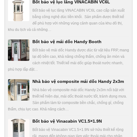
Bốt bảo vệ lục lăng VINACABIN VC6L
Bốt bảo vệ lục lăng VINACABIN VC6L cao cấp sản xuất
bằng công nghệ đúc liền khối. Sản phẩm được thiết kế
để phù hợp với những vùng cảnh quan của khu đô thị,
khu du lịch và cả những…
Bốt bảo vệ mái dốc Handy Booth
Bốt bảo vệ mái dốc Handy được đúc từ vật liệu FRP, mang
lại độ bền cao, khả năng chống thấm, chống ăn mòn và
cách nhiệt tốt. Thiết kế mái dốc giúp thoát nước nhanh,
phù hợp lắp đặt…
Nhà bảo vệ composite mái dốc Handy 2x3m
Nhà bảo vệ composite mái dốc Handy 2x3m nổi bật với
thiết kế hiện đại, mái dốc thoát nước tốt, tránh đọng mưa.
Sản phẩm làm từ composite bền chắc, chống gỉ, chống
thấm, chịu lực cao. Khả năng cách…
Bốt bảo vệ Vinacabin VC1.5×1.9N
Bốt bảo vệ Vinacabin VC1.5×1.9N sở hữu thiết kế rộng
rãi, mang đến không gian làm việc thoải mái cho nhân