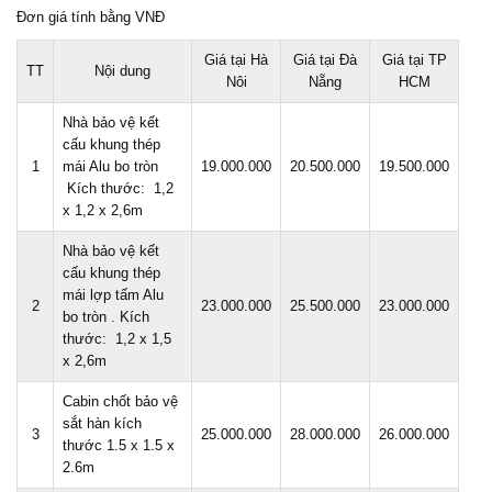
Đơn giá tính bằng VNĐ
Giá tại Hà
Giá tại Đà
Giá tại TP
TT
Nội dung
Nôi
Nẵng
HCM
Nhà bảo vệ kết
cấu khung thép
1
mái Alu bo tròn
19.000.000
20.500.000
19.500.000
Kích thước: 1,2
x 1,2 x 2,6m
Nhà bảo vệ kết
cấu khung thép
mái lợp tấm Alu
2
23.000.000
25.500.000
23.000.000
bo tròn . Kích
thước: 1,2 x 1,5
x 2,6m
Cabin chốt bảo vệ
sắt hàn kích
3
25.000.000
28.000.000
26.000.000
thước 1.5 x 1.5 x
2.6m