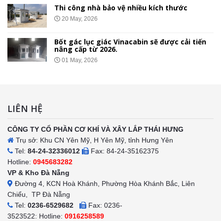
Thi công nhà bảo vệ nhiều kích thước
20 May, 2026
Bốt gác lục giác Vinacabin sẽ được cải tiến
nâng cấp từ 2026.
01 May, 2026
LIÊN HỆ
CÔNG TY CỔ PHẦN CƠ KHÍ VÀ XÂY LẮP THÁI HƯNG
Trụ sở: Khu CN Yên Mỹ, H Yên Mỹ, tỉnh Hưng Yên
Tel:
84-24-32336012
Fax: 84-24-35162375
Hotline:
0945683282
VP & Kho Đà Nẵng
Đường 4, KCN Hoà Khánh, Phường Hòa Khánh Bắc, Liên
Chiểu, TP Đà Nẵng
Tel:
0236-6529682
Fax: 0236-
3523522: Hotline:
0916258589