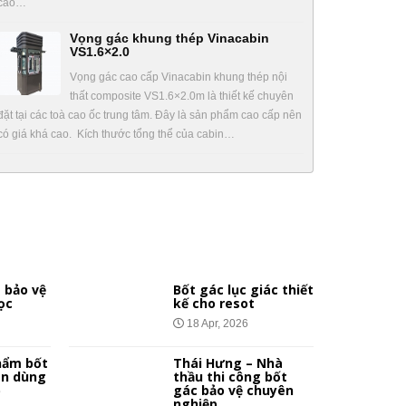
cao…
Vọng gác khung thép Vinacabin
VS1.6×2.0
Vọng gác cao cấp Vinacabin khung thép nội
thất composite VS1.6×2.0m là thiết kế chuyên
đặt tại các toà cao ốc trung tâm. Đây là sản phẩm cao cấp nên
có giá khá cao. Kích thước tổng thể của cabin…
 bảo vệ
Bốt gác lục giác thiết
ọc
kế cho resot
18 Apr, 2026
hẩm bốt
Thái Hưng – Nhà
ên dùng
thầu thi công bốt
p
gác bảo vệ chuyên
nghiệp