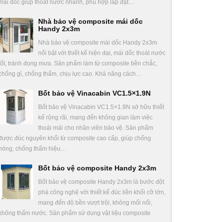
mái dốc giúp thoát nước nhanh, phù hợp lắp đặt…
Nhà bảo vệ composite mái dốc
Handy 2x3m
Nhà bảo vệ composite mái dốc Handy 2x3m
nổi bật với thiết kế hiện đại, mái dốc thoát nước
tốt, tránh đọng mưa. Sản phẩm làm từ composite bền chắc,
chống gỉ, chống thấm, chịu lực cao. Khả năng cách…
Bốt bảo vệ Vinacabin VC1.5×1.9N
Bốt bảo vệ Vinacabin VC1.5×1.9N sở hữu thiết
kế rộng rãi, mang đến không gian làm việc
thoải mái cho nhân viên bảo vệ. Sản phẩm
được đúc nguyên khối từ composite cao cấp, giúp chống
nóng, chống thấm hiệu…
Bốt bảo vệ composite Handy 2x3m
Bốt bảo vệ composite Handy 2x3m là bước đột
phá công nghệ với thiết kế đúc liền khối cỡ lớn,
mang đến độ bền vượt trội, không mối nối,
không thấm nước. Sản phẩm sử dụng vật liệu composite