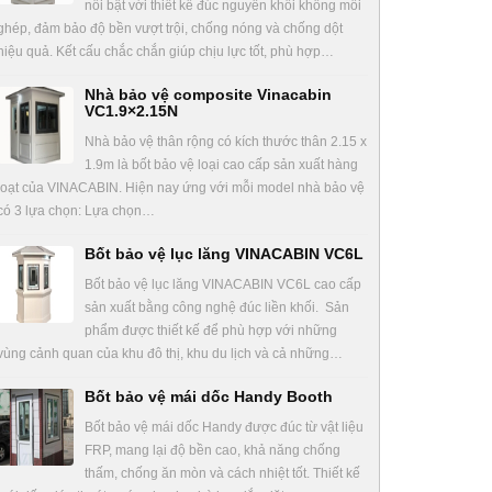
nổi bật với thiết kế đúc nguyên khối không mối
ghép, đảm bảo độ bền vượt trội, chống nóng và chống dột
hiệu quả. Kết cấu chắc chắn giúp chịu lực tốt, phù hợp…
Nhà bảo vệ composite Vinacabin
VC1.9×2.15N
Nhà bảo vệ thân rộng có kích thước thân 2.15 x
1.9m là bốt bảo vệ loại cao cấp sản xuất hàng
loạt của VINACABIN. Hiện nay ứng với mỗi model nhà bảo vệ
có 3 lựa chọn: Lựa chọn…
Bốt bảo vệ lục lăng VINACABIN VC6L
Bốt bảo vệ lục lăng VINACABIN VC6L cao cấp
sản xuất bằng công nghệ đúc liền khối. Sản
phẩm được thiết kế để phù hợp với những
vùng cảnh quan của khu đô thị, khu du lịch và cả những…
Bốt bảo vệ mái dốc Handy Booth
Bốt bảo vệ mái dốc Handy được đúc từ vật liệu
FRP, mang lại độ bền cao, khả năng chống
thấm, chống ăn mòn và cách nhiệt tốt. Thiết kế