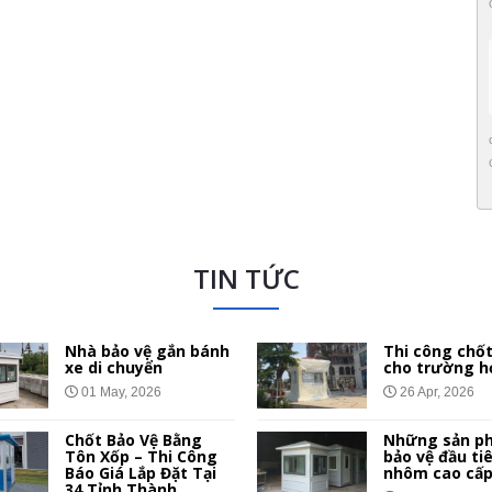
TIN TỨC
Nhà bảo vệ gắn bánh
Thi công chốt
xe di chuyển
cho trường h
01 May, 2026
26 Apr, 2026
Chốt Bảo Vệ Bằng
Những sản p
Tôn Xốp – Thi Công
bảo vệ đầu ti
Báo Giá Lắp Đặt Tại
nhôm cao cấ
34 Tỉnh Thành