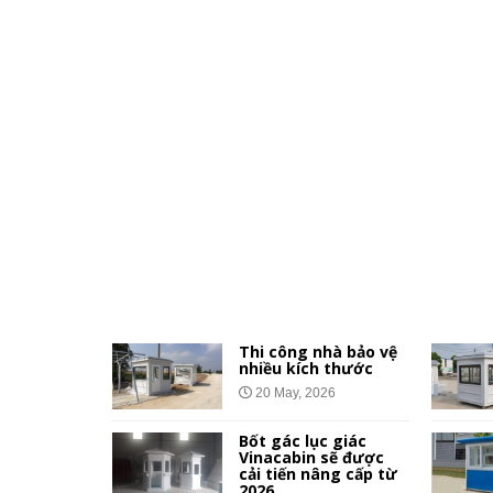
 giá rẻ
Thi công nhà bảo vệ
nhà ở xã
nhiều kích thước
công
20 May, 2026
Bốt gác lục giác
Vinacabin sẽ được
ệ Vinacabin
cải tiến nâng cấp từ
bật so với
2026.