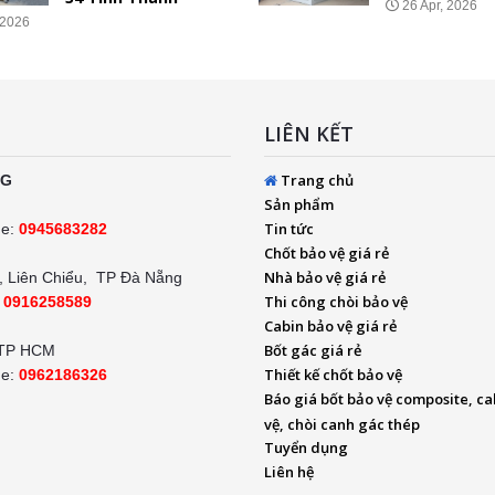
26 Apr, 2026
 2026
LIÊN KẾT
Trang chủ
NG
Sản phẩm
Tin tức
ne:
0945683282
Chốt bảo vệ giá rẻ
Nhà bảo vệ giá rẻ
 Liên Chiểu, TP Đà Nẵng
Thi công chòi bảo vệ
:
0916258589
Cabin bảo vệ giá rẻ
Bốt gác giá rẻ
 TP HCM
Thiết kế chốt bảo vệ
ne:
0962186326
Báo giá bốt bảo vệ composite, ca
vệ, chòi canh gác thép
Tuyển dụng
Liên hệ