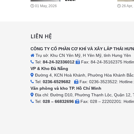
hác?
01 May, 2026
26 Apr,
026
LIÊN HỆ
CÔNG TY CỔ PHẦN CƠ KHÍ VÀ XÂY LẮP THÁI HƯ
Trụ sở: Khu CN Yên Mỹ, H Yên Mỹ, tỉnh Hưng Yên
Tel:
84-24-32336012
Fax: 84-24-35162375 Hotli
VP & Kho Đà Nẵng
Đường 4, KCN Hoà Khánh, Phường Hòa Khánh Bắc,
Tel:
0236-6529682
Fax: 0236-3523522: Hotline
Văn phòng và kho TP. Hồ Chí Minh
Địa chỉ: Đường D10, Phường Thạnh Lộc, Quận 12,
Tel:
028 – 66832696
Fax: 028 – 22202201: Hotli