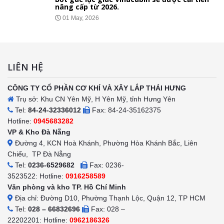
nâng cấp từ 2026.
01 May, 2026
LIÊN HỆ
CÔNG TY CỔ PHẦN CƠ KHÍ VÀ XÂY LẮP THÁI HƯNG
Trụ sở: Khu CN Yên Mỹ, H Yên Mỹ, tỉnh Hưng Yên
Tel:
84-24-32336012
Fax: 84-24-35162375
Hotline:
0945683282
VP & Kho Đà Nẵng
Đường 4, KCN Hoà Khánh, Phường Hòa Khánh Bắc, Liên
Chiểu, TP Đà Nẵng
Tel:
0236-6529682
Fax: 0236-
3523522: Hotline:
0916258589
Văn phòng và kho TP. Hồ Chí Minh
Địa chỉ: Đường D10, Phường Thạnh Lộc, Quận 12, TP HCM
Tel:
028 – 66832696
Fax: 028 –
22202201: Hotline:
0962186326