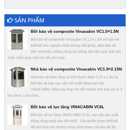
SẢN PHẨM
Bốt bảo vệ composite Vinacabin VC1.5×1.5N
Bốt bảo vệ composite Vinacabin VC1.5×1.5N nổi bật với
thiết kế đúc nguyên khối không mối ghép, đảm bảo độ
bền vượt trội, chống nóng và chống dột hiệu quả. Kết cấu
chắc chắn giúp chịu lực tốt, phù hợp…
Nhà bảo vệ composite Vinacabin VC1.9×2.15N
Nhà bảo vệ thân rộng có kích thước thân 2.15 x 1.9m là
bốt bảo vệ loại cao cấp sản xuất hàng loạt của
VINACABIN. Hiện nay ứng với mỗi model nhà bảo vệ có 3
lựa chọn: Lựa chọn…
Bốt bảo vệ lục lăng VINACABIN VC6L
Bốt bảo vệ lục lăng VINACABIN VC6L cao cấp sản xuất
bằng công nghệ đúc liền khối. Sản phẩm được thiết kế
để phù hợp với những vùng cảnh quan của khu đô thị,