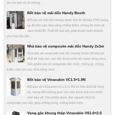
khu du lịch và cả những…
Bốt bảo vệ mái dốc Handy Booth
Bốt bảo vệ mái dốc Handy được đúc từ vật liệu FRP, mang
lại độ bền cao, khả năng chống thấm, chống ăn mòn và
cách nhiệt tốt. Thiết kế mái dốc giúp thoát nước nhanh,
phù hợp lắp đặt…
Nhà bảo vệ composite mái dốc Handy 2x3m
Nhà bảo vệ composite mái dốc Handy 2x3m nổi bật với
thiết kế hiện đại, mái dốc thoát nước tốt, tránh đọng mưa.
Sản phẩm làm từ composite bền chắc, chống gỉ, chống
thấm, chịu lực cao. Khả năng cách…
Bốt bảo vệ Vinacabin VC1.5×1.9N
Bốt bảo vệ Vinacabin VC1.5×1.9N sở hữu thiết kế rộng
rãi, mang đến không gian làm việc thoải mái cho nhân
viên bảo vệ. Sản phẩm được đúc nguyên khối từ
composite cao cấp, giúp chống nóng, chống thấm hiệu…
Vọng gác khung thép Vinacabin VS1.6×2.0