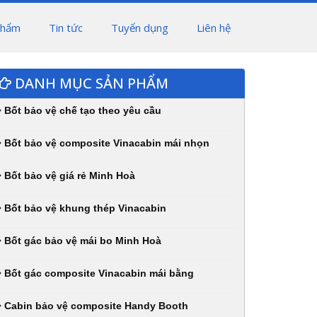
phẩm
Tin tức
Tuyển dụng
Liên hệ
DANH MỤC SẢN PHẨM
Bốt bảo vệ chế tạo theo yêu cầu
Bốt bảo vệ composite Vinacabin mái nhọn
Bốt bảo vệ giá rẻ Minh Hoà
Bốt bảo vệ khung thép Vinacabin
Bốt gác bảo vệ mái bo Minh Hoà
Bốt gác composite Vinacabin mái bằng
Cabin bảo vệ composite Handy Booth