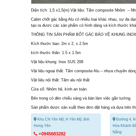
Diện tích: 1,5 x1,5(m) Vật liệu: Tấm composite Nhôm – Nh
Cabin chốt gác bằng Alu có nhiều loại khác nhau, sự đa dạ
tạo ra được các sản phẩm có hình dáng và kích thước khá
THÔNG TIN SẢN PHẨM
BỐT GÁC
BẢO VỆ KHUNG INOX
Kích thước bao: 2m x 2, x 2.5m
kích thước thân: 1.5 x 1.5m
Vật liệu khung: Inox SUS 208
Vật liệu ngoại thất: Tấm composite Alu – nhựa chuyên dùng
Vật liệu nội thất: Tấm alu nội thất
Cửa sổ: Nhôm hệ, kính an toàn.
Bên trong có đèn chiếu sáng và bàn làm việc gắn tường.
Sản phẩm dược sản xuất theo đơn đặt hàng và dựa trên th
Khu CN Yên Mỹ, H Yên Mỹ, tỉnh
Đường 4, K
Hưng Yên
Hòa Khánh Bắ
Nẵng
+0945683282