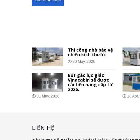
 giá rẻ
Thi công nhà bảo vệ
nhà ở xã
nhiều kích thước
công
20 May, 2026
Bốt gác lục giác
Vinacabin sẽ được
ệ Vinacabin
cải tiến nâng cấp từ
bật so với
2026.
hác?
01 May, 2026
26 Apr,
026
LIÊN HỆ