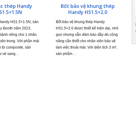
ác thép Handy
Bốt bảo vệ khung thép
S1.5×1.5N
Handy HS1.5×2.0
 Handy HS1.5×1.5N, sản
Bốt bảo vệ khung thép Handy
dy Booth năm 2023,
HS1.5×2.0 được thiết kế hiện đại, nhỏ
 dành riêng cho 1 nhân
gọn nhưng vẫn đảm bảo đầy đủ công
 bên trong. Với phần mái
năng cần thiết cho nhân viên bảo vệ
m từ composite, sản
làm việc thoải mái. Với diện tích 3 m²,
i vẻ sang…
sản phẩm…