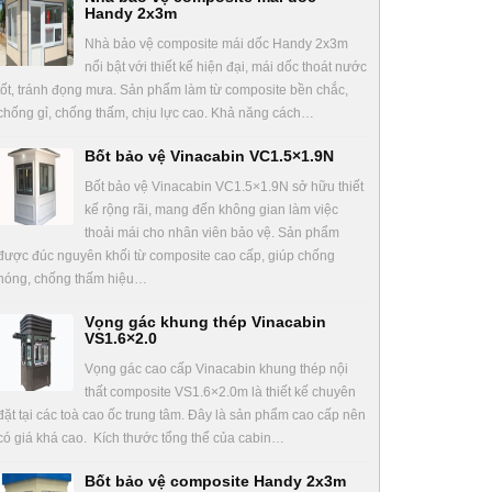
Handy 2x3m
Nhà bảo vệ composite mái dốc Handy 2x3m
nổi bật với thiết kế hiện đại, mái dốc thoát nước
tốt, tránh đọng mưa. Sản phẩm làm từ composite bền chắc,
chống gỉ, chống thấm, chịu lực cao. Khả năng cách…
Bốt bảo vệ Vinacabin VC1.5×1.9N
Bốt bảo vệ Vinacabin VC1.5×1.9N sở hữu thiết
kế rộng rãi, mang đến không gian làm việc
thoải mái cho nhân viên bảo vệ. Sản phẩm
được đúc nguyên khối từ composite cao cấp, giúp chống
nóng, chống thấm hiệu…
Vọng gác khung thép Vinacabin
VS1.6×2.0
Vọng gác cao cấp Vinacabin khung thép nội
thất composite VS1.6×2.0m là thiết kế chuyên
đặt tại các toà cao ốc trung tâm. Đây là sản phẩm cao cấp nên
có giá khá cao. Kích thước tổng thể của cabin…
Bốt bảo vệ composite Handy 2x3m