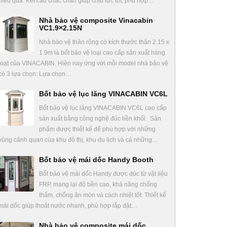
hiệu quả. Kết cấu chắc chắn giúp chịu lực tốt, phù hợp…
Nhà bảo vệ composite Vinacabin
VC1.9×2.15N
Nhà bảo vệ thân rộng có kích thước thân 2.15 x
1.9m là bốt bảo vệ loại cao cấp sản xuất hàng
loạt của VINACABIN. Hiện nay ứng với mỗi model nhà bảo vệ
có 3 lựa chọn: Lựa chọn…
Bốt bảo vệ lục lăng VINACABIN VC6L
Bốt bảo vệ lục lăng VINACABIN VC6L cao cấp
sản xuất bằng công nghệ đúc liền khối. Sản
phẩm được thiết kế để phù hợp với những
vùng cảnh quan của khu đô thị, khu du lịch và cả những…
Bốt bảo vệ mái dốc Handy Booth
Bốt bảo vệ mái dốc Handy được đúc từ vật liệu
FRP, mang lại độ bền cao, khả năng chống
thấm, chống ăn mòn và cách nhiệt tốt. Thiết kế
mái dốc giúp thoát nước nhanh, phù hợp lắp đặt…
Nhà bảo vệ composite mái dốc